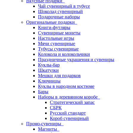
Вкусные подарки
Чай сувенирный в тубусе
Шоколад сувенирный
Подарочные наборы
Оригинальные подарки
Книги-футляры
Сувенирные монеты
Настольные игры
Мячи сувенирные
Тубусы сувенирные
Колокола и колокольчики
Праздничные украшения и сувениры
Куклы-бар
Шкатулки
Мешки для подарков
Ключницы
Куклы в народном костюме
Бары
Наборы в деревянном коробе
Стратегический запас
СБРК
Русский стандарт
Короб сувенирный
Промо-сувениры
Магниты