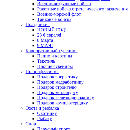
Военно-воздушные войска
Ракетные войска стратегического назначения
Военно-морской флот
Танковые войска
Праздники
НОВЫЙ ГОД!
23 Февраля!
8 Марта!
9 МАЯ!
Корпоративный сувенир
Панно и картины
Текстиль
Прочие сувениры
По профессиям
Подарок энергетику
Подарок медработнику
Подарок строителю
Подарок металлургу
Подарок железнодорожнику
Подарок компьютерщику
Охота и рыбалка
Охотнику
Рыбаку
Спорт
Парусный спорт