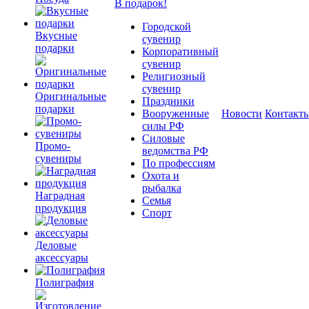
В подарок!
Городской
Вкусные
сувенир
подарки
Корпоративный
сувенир
Религиозный
сувенир
Оригинальные
Праздники
подарки
Вооруженные
Новости
Контакт
силы РФ
Силовые
Промо-
ведомства РФ
сувениры
По профессиям
Охота и
рыбалка
Наградная
Семья
продукция
Спорт
Деловые
аксессуары
Полиграфия