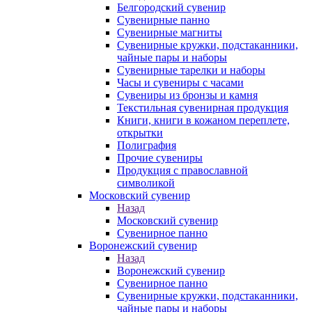
Белгородский сувенир
Сувенирные панно
Сувенирные магниты
Сувенирные кружки, подстаканники,
чайные пары и наборы
Сувенирные тарелки и наборы
Часы и сувениры с часами
Сувениры из бронзы и камня
Текстильная сувенирная продукция
Книги, книги в кожаном переплете,
открытки
Полиграфия
Прочие сувениры
Продукция с православной
символикой
Московский сувенир
Назад
Московский сувенир
Сувенирное панно
Воронежский сувенир
Назад
Воронежский сувенир
Сувенирное панно
Сувенирные кружки, подстаканники,
чайные пары и наборы