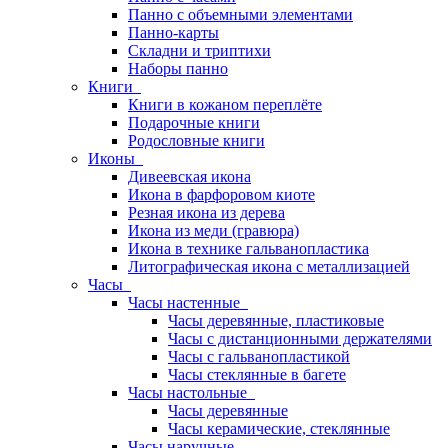
Панно с объемными элементами
Панно-карты
Складни и триптихи
Наборы панно
Книги
Книги в кожаном переплёте
Подарочные книги
Родословные книги
Иконы
Дивеевская икона
Икона в фарфоровом киоте
Резная икона из дерева
Икона из меди (гравюра)
Икона в технике гальванопластика
Литографическая икона с металлизацией
Часы
Часы настенные
Часы деревянные, пластиковые
Часы с дистанционными держателями
Часы с гальванопластикой
Часы стеклянные в багете
Часы настольные
Часы деревянные
Часы керамические, стеклянные
Часы наручные