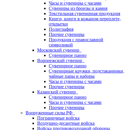
Часы и сувениры с часами
Сувениры из бронзы и камня
Текстильная сувенирная продукция
Книги, книги в кожаном переплете,
открытки
Полиграфия
Прочие сувениры
Продукция с православной
символикой
Московский сувенир
Сувенирное панно
Воронежский сувенир
Сувенирное панно
Сувенирные кружки, подстаканники,
чайные пары и наборы
Часы и сувениры с часами
Прочие сувениры
Казанский сувенир
Сувенирное панно
Часы и сувениры с часами
Прочие сувениры
Вооруженные силы РФ
Пограничные войска
Воздушно-десантные войска
Войска противовоздушной обороны