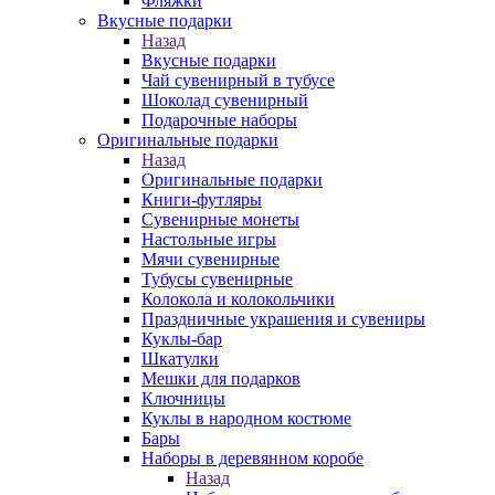
Фляжки
Вкусные подарки
Назад
Вкусные подарки
Чай сувенирный в тубусе
Шоколад сувенирный
Подарочные наборы
Оригинальные подарки
Назад
Оригинальные подарки
Книги-футляры
Сувенирные монеты
Настольные игры
Мячи сувенирные
Тубусы сувенирные
Колокола и колокольчики
Праздничные украшения и сувениры
Куклы-бар
Шкатулки
Мешки для подарков
Ключницы
Куклы в народном костюме
Бары
Наборы в деревянном коробе
Назад