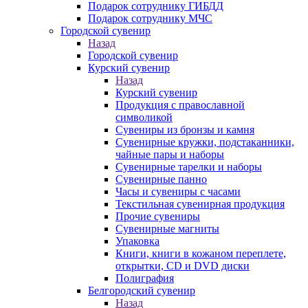
Подарок сотруднику ГИБДД
Подарок сотруднику МЧС
Городской сувенир
Назад
Городской сувенир
Курский сувенир
Назад
Курский сувенир
Продукция с православной
символикой
Сувениры из бронзы и камня
Сувенирные кружки, подстаканники,
чайные пары и наборы
Сувенирные тарелки и наборы
Сувенирные панно
Часы и сувениры с часами
Текстильная сувенирная продукция
Прочие сувениры
Сувенирные магниты
Упаковка
Книги, книги в кожаном переплете,
открытки, CD и DVD диски
Полиграфия
Белгородский сувенир
Назад