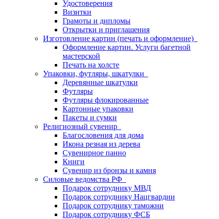
Удостоверения
Визитки
Грамоты и дипломы
Открытки и приглашения
Изготовление картин (печать и оформление)
Оформление картин. Услуги багетной
мастерской
Печать на холсте
Упаковки, футляры, шкатулки
Деревянные шкатулки
Футляры
Футляры флокированные
Картонные упаковки
Пакеты и сумки
Религиозный сувенир
Благословения для дома
Икона резная из дерева
Сувенирное панно
Книги
Сувенир из бронзы и камня
Силовые ведомства РФ
Подарок сотруднику МВД
Подарок сотруднику Нацгвардии
Подарок сотруднику таможни
Подарок сотруднику ФСБ