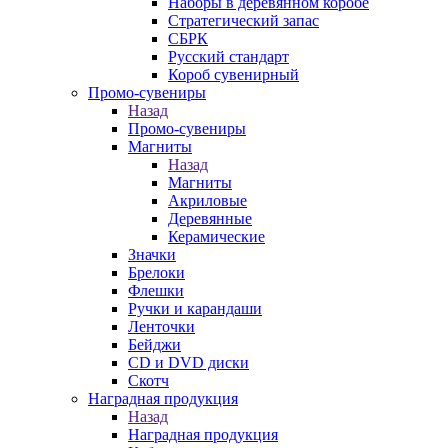
Наборы в деревянном коробе
Стратегический запас
СБРК
Русский стандарт
Короб сувенирный
Промо-сувениры
Назад
Промо-сувениры
Магниты
Назад
Магниты
Акриловые
Деревянные
Керамические
Значки
Брелоки
Флешки
Ручки и карандаши
Ленточки
Бейджи
CD и DVD диски
Скотч
Наградная продукция
Назад
Наградная продукция