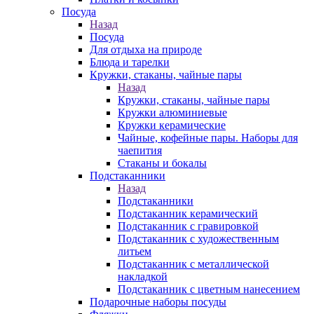
Посуда
Назад
Посуда
Для отдыха на природе
Блюда и тарелки
Кружки, стаканы, чайные пары
Назад
Кружки, стаканы, чайные пары
Кружки алюминиевые
Кружки керамические
Чайные, кофейные пары. Наборы для
чаепития
Стаканы и бокалы
Подстаканники
Назад
Подстаканники
Подстаканник керамический
Подстаканник c гравировкой
Подстаканник с художественным
литьем
Подстаканник с металлической
накладкой
Подстаканник с цветным нанесением
Подарочные наборы посуды