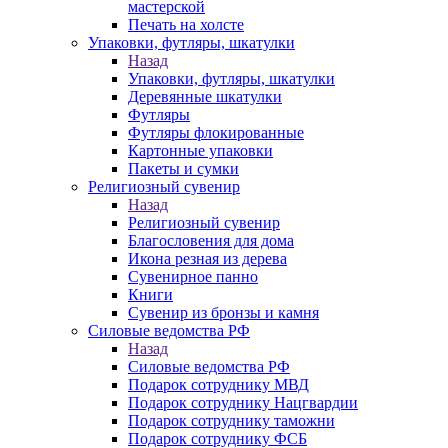
мастерской
Печать на холсте
Упаковки, футляры, шкатулки
Назад
Упаковки, футляры, шкатулки
Деревянные шкатулки
Футляры
Футляры флокированные
Картонные упаковки
Пакеты и сумки
Религиозный сувенир
Назад
Религиозный сувенир
Благословения для дома
Икона резная из дерева
Сувенирное панно
Книги
Сувенир из бронзы и камня
Силовые ведомства РФ
Назад
Силовые ведомства РФ
Подарок сотруднику МВД
Подарок сотруднику Нацгвардии
Подарок сотруднику таможни
Подарок сотруднику ФСБ