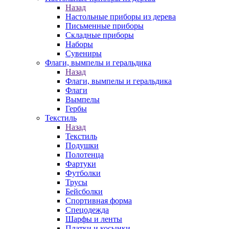
Назад
Настольные приборы из дерева
Письменные приборы
Складные приборы
Наборы
Сувениры
Флаги, вымпелы и геральдика
Назад
Флаги, вымпелы и геральдика
Флаги
Вымпелы
Гербы
Текстиль
Назад
Текстиль
Подушки
Полотенца
Фартуки
Футболки
Трусы
Бейсболки
Спортивная форма
Спецодежда
Шарфы и ленты
Платки и косынки