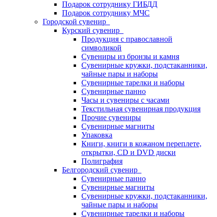
Подарок сотруднику ГИБДД
Подарок сотруднику МЧС
Городской сувенир
Курский сувенир
Продукция с православной
символикой
Сувениры из бронзы и камня
Сувенирные кружки, подстаканники,
чайные пары и наборы
Сувенирные тарелки и наборы
Сувенирные панно
Часы и сувениры с часами
Текстильная сувенирная продукция
Прочие сувениры
Сувенирные магниты
Упаковка
Книги, книги в кожаном переплете,
открытки, CD и DVD диски
Полиграфия
Белгородский сувенир
Сувенирные панно
Сувенирные магниты
Сувенирные кружки, подстаканники,
чайные пары и наборы
Сувенирные тарелки и наборы