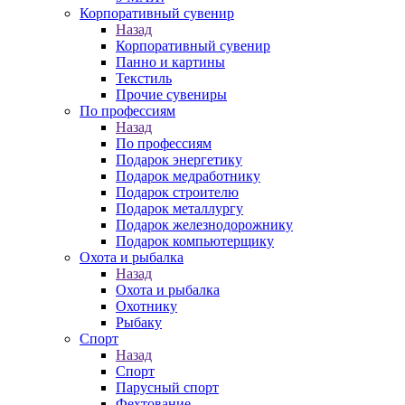
Корпоративный сувенир
Назад
Корпоративный сувенир
Панно и картины
Текстиль
Прочие сувениры
По профессиям
Назад
По профессиям
Подарок энергетику
Подарок медработнику
Подарок строителю
Подарок металлургу
Подарок железнодорожнику
Подарок компьютерщику
Охота и рыбалка
Назад
Охота и рыбалка
Охотнику
Рыбаку
Спорт
Назад
Спорт
Парусный спорт
Фехтование