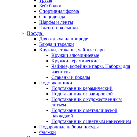
Трусы
Бейсболки
Спортивная форма
Спецодежда
Шарфы и ленты
Платки и косынки
Посуда
Для отдыха на природе
Блюда и тарелки
Кружки, стаканы, чайные пары
Кружки алюминиевые
Кружки керамические
Чайные, кофейные пары. Наборы для
чаепития
Стаканы и бокалы
Подстаканники
Подстаканник керамический
Подстаканник c гравировкой
Подстаканник с художественным
литьем
Подстаканник с металлической
накладкой
Подстаканник с цветным нанесением
Подарочные наборы посуды
Фляжки