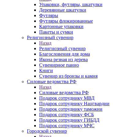
Упаковки, футляры, шкатулки
Деревянные шкатулки
Футляры
Футляры флокированные
Картонные упаковки
Пакеты и сумки
Религиозный сувенир
Назад
Религиозный сувенир
Благословения для дома
Икона резная из дерева
Сувенирное панно
Книги
Сувенир из бронзы и камня
Силовые ведомства РФ
Назад
Силовые ведомства РФ
Подарок сотруднику МВД
Подарок сотруднику Нацгвардии
Подарок сотруднику таможни
Подарок сотруднику ФСБ
Подарок сотруднику ГИБДД
Подарок сотруднику МЧС
Городской сувенир
Назад