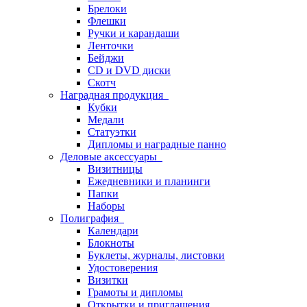
Брелоки
Флешки
Ручки и карандаши
Ленточки
Бейджи
CD и DVD диски
Скотч
Наградная продукция
Кубки
Медали
Статуэтки
Дипломы и наградные панно
Деловые аксессуары
Визитницы
Ежедневники и планинги
Папки
Наборы
Полиграфия
Календари
Блокноты
Буклеты, журналы, листовки
Удостоверения
Визитки
Грамоты и дипломы
Открытки и приглашения