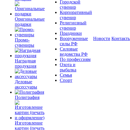
Городской
сувенир
Корпоративный
сувенир
Оригинальные
Религиозный
подарки
сувенир
Праздники
Вооруженные
Новости
Контакт
Промо-
силы РФ
сувениры
Силовые
ведомства РФ
По профессиям
Наградная
Охота и
продукция
рыбалка
Семья
Спорт
Деловые
аксессуары
Полиграфия
Изготовление
картин (печать