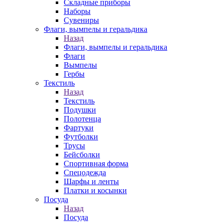
Складные приборы
Наборы
Сувениры
Флаги, вымпелы и геральдика
Назад
Флаги, вымпелы и геральдика
Флаги
Вымпелы
Гербы
Текстиль
Назад
Текстиль
Подушки
Полотенца
Фартуки
Футболки
Трусы
Бейсболки
Спортивная форма
Спецодежда
Шарфы и ленты
Платки и косынки
Посуда
Назад
Посуда