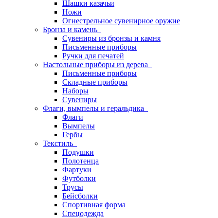
Шашки казачьи
Ножи
Огнестрельное сувенирное оружие
Бронза и камень
Сувениры из бронзы и камня
Письменные приборы
Ручки для печатей
Настольные приборы из дерева
Письменные приборы
Складные приборы
Наборы
Сувениры
Флаги, вымпелы и геральдика
Флаги
Вымпелы
Гербы
Текстиль
Подушки
Полотенца
Фартуки
Футболки
Трусы
Бейсболки
Спортивная форма
Спецодежда