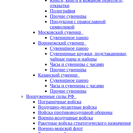
Книги, книги в кожаном переплете,
открытки
Полиграфия
Прочие сувениры
Продукция с православной
символикой
Московский сувенир
Сувенирное панно
Воронежский сувенир
Сувенирное панно
Сувенирные кружки, подстаканники,
чайные пары и наборы
Часы и сувениры с часами
Прочие сувениры
Казанский сувенир
Сувенирное панно
Часы и сувениры с часами
Прочие сувениры
Вооруженные силы РФ
Пограничные войска
Воздушно-десантные войска
Войска противовоздушной обороны
Военно-воздушные войска
Ракетные войска стратегического назначения
Военно-морской флот