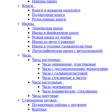
Наборы панно
Книги
Книги в кожаном переплёте
Подарочные книги
Родословные книги
Иконы
Дивеевская икона
Икона в фарфоровом киоте
Резная икона из дерева
Икона из меди (гравюра)
Икона в технике гальванопластика
Литографическая икона с металлизацией
Часы
Часы настенные
Часы деревянные, пластиковые
Часы с дистанционными держателями
Часы с гальванопластикой
Часы стеклянные в багете
Часы настольные
Часы деревянные
Часы керамические, стеклянные
Часы наручные
Сувенирное оружие
Подарочные наборы с оружием
Кортики