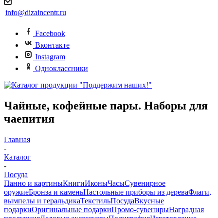
info@dizaincentr.ru
Facebook
Вконтакте
Instagram
Одноклассники
Чайные, кофейные пары. Наборы для
чаепития
Главная
-
Каталог
-
Посуда
Панно и картины
Книги
Иконы
Часы
Сувенирное
оружие
Бронза и камень
Настольные приборы из дерева
Флаги,
вымпелы и геральдика
Текстиль
Посуда
Вкусные
подарки
Оригинальные подарки
Промо-сувениры
Наградная