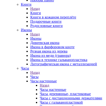
Наборы панно
Книги
Назад
Книги
Книги в кожаном переплёте
Подарочные книги
Родословные книги
Иконы
Назад
Иконы
Дивеевская икона
Икона в фарфоровом киоте
Резная икона из дерева
Икона из меди (гравюра)
Икона в технике гальванопластика
Литографическая икона с металлизацией
Часы
Назад
Часы
Часы настенные
Назад
Часы настенные
Часы деревянные, пластиковые
Часы с дистанционными держателями
Часы с гальванопластикой