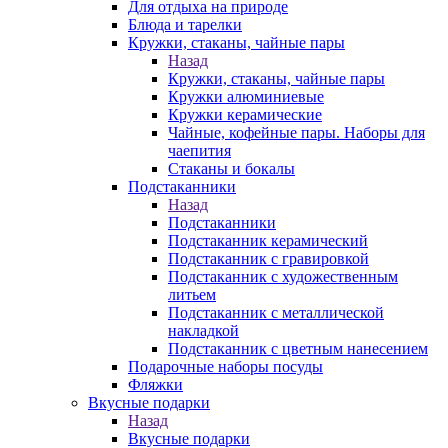
Для отдыха на природе
Блюда и тарелки
Кружки, стаканы, чайные пары
Назад
Кружки, стаканы, чайные пары
Кружки алюминиевые
Кружки керамические
Чайные, кофейные пары. Наборы для
чаепития
Стаканы и бокалы
Подстаканники
Назад
Подстаканники
Подстаканник керамический
Подстаканник c гравировкой
Подстаканник с художественным
литьем
Подстаканник с металлической
накладкой
Подстаканник с цветным нанесением
Подарочные наборы посуды
Фляжки
Вкусные подарки
Назад
Вкусные подарки