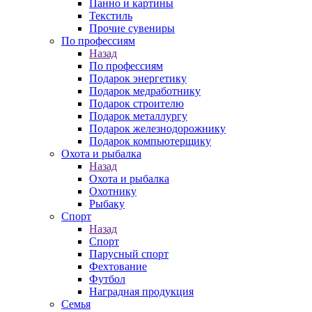
Панно и картины
Текстиль
Прочие сувениры
По профессиям
Назад
По профессиям
Подарок энергетику
Подарок медработнику
Подарок строителю
Подарок металлургу
Подарок железнодорожнику
Подарок компьютерщику
Охота и рыбалка
Назад
Охота и рыбалка
Охотнику
Рыбаку
Спорт
Назад
Спорт
Парусный спорт
Фехтование
Футбол
Наградная продукция
Семья