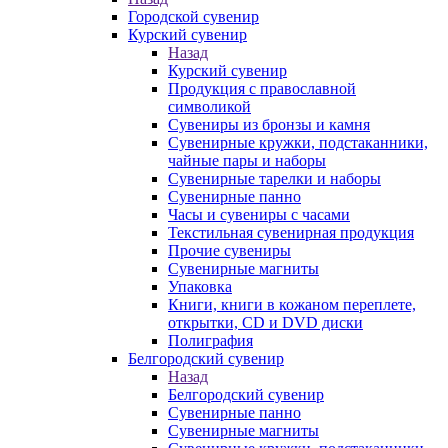
Городской сувенир
Курский сувенир
Назад
Курский сувенир
Продукция с православной
символикой
Сувениры из бронзы и камня
Сувенирные кружки, подстаканники,
чайные пары и наборы
Сувенирные тарелки и наборы
Сувенирные панно
Часы и сувениры с часами
Текстильная сувенирная продукция
Прочие сувениры
Сувенирные магниты
Упаковка
Книги, книги в кожаном переплете,
открытки, CD и DVD диски
Полиграфия
Белгородский сувенир
Назад
Белгородский сувенир
Сувенирные панно
Сувенирные магниты