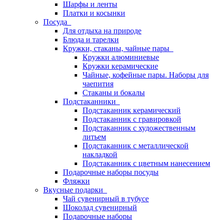
Шарфы и ленты
Платки и косынки
Посуда
Для отдыха на природе
Блюда и тарелки
Кружки, стаканы, чайные пары
Кружки алюминиевые
Кружки керамические
Чайные, кофейные пары. Наборы для
чаепития
Стаканы и бокалы
Подстаканники
Подстаканник керамический
Подстаканник c гравировкой
Подстаканник с художественным
литьем
Подстаканник с металлической
накладкой
Подстаканник с цветным нанесением
Подарочные наборы посуды
Фляжки
Вкусные подарки
Чай сувенирный в тубусе
Шоколад сувенирный
Подарочные наборы