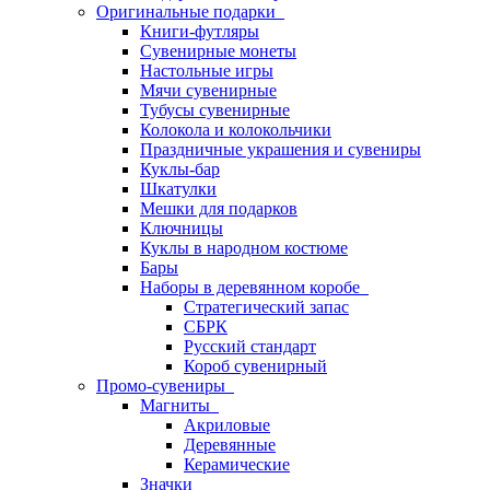
Оригинальные подарки
Книги-футляры
Сувенирные монеты
Настольные игры
Мячи сувенирные
Тубусы сувенирные
Колокола и колокольчики
Праздничные украшения и сувениры
Куклы-бар
Шкатулки
Мешки для подарков
Ключницы
Куклы в народном костюме
Бары
Наборы в деревянном коробе
Стратегический запас
СБРК
Русский стандарт
Короб сувенирный
Промо-сувениры
Магниты
Акриловые
Деревянные
Керамические
Значки