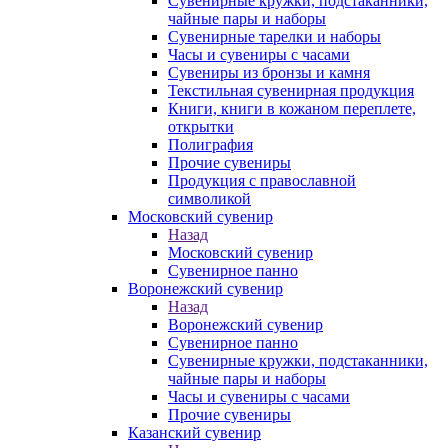
Сувенирные кружки, подстаканники,
чайные пары и наборы
Сувенирные тарелки и наборы
Часы и сувениры с часами
Сувениры из бронзы и камня
Текстильная сувенирная продукция
Книги, книги в кожаном переплете,
открытки
Полиграфия
Прочие сувениры
Продукция с православной
символикой
Московский сувенир
Назад
Московский сувенир
Сувенирное панно
Воронежский сувенир
Назад
Воронежский сувенир
Сувенирное панно
Сувенирные кружки, подстаканники,
чайные пары и наборы
Часы и сувениры с часами
Прочие сувениры
Казанский сувенир