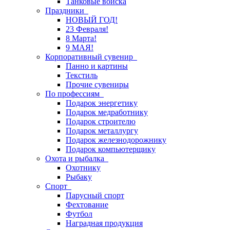
Танковые войска
Праздники
НОВЫЙ ГОД!
23 Февраля!
8 Марта!
9 МАЯ!
Корпоративный сувенир
Панно и картины
Текстиль
Прочие сувениры
По профессиям
Подарок энергетику
Подарок медработнику
Подарок строителю
Подарок металлургу
Подарок железнодорожнику
Подарок компьютерщику
Охота и рыбалка
Охотнику
Рыбаку
Спорт
Парусный спорт
Фехтование
Футбол
Наградная продукция