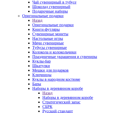
Чай сувенирный в тубусе
Шоколад сувенирный
Подарочные наборы
Оригинальные подарки
Назад
Оригинальные подарки
Книги-футляры
Сувенирные монеты
Настольные игры
Мячи сувенирные
Тубусы сувенирные
Колокола и колокольчики
Праздничные украшения и сувениры
Куклы-бар
Шкатулки
Мешки для подарков
Ключницы
Куклы в народном костюме
Бары
Наборы в деревянном коробе
Назад
Наборы в деревянном коробе
Стратегический запас
СБРК
Русский стандарт