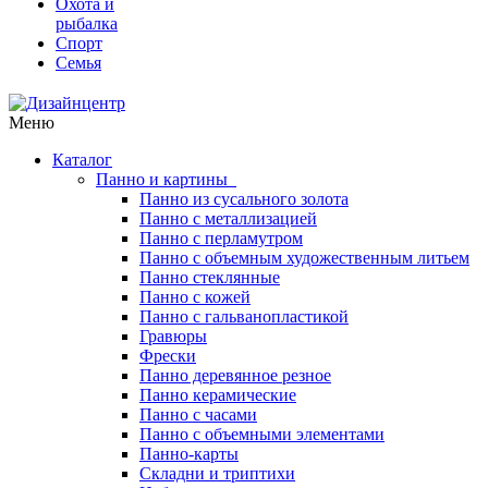
Охота и
рыбалка
Спорт
Семья
Меню
Каталог
Панно и картины
Панно из сусального золота
Панно с металлизацией
Панно с перламутром
Панно с объемным художественным литьем
Панно стеклянные
Панно с кожей
Панно с гальванопластикой
Гравюры
Фрески
Панно деревянное резное
Панно керамические
Панно с часами
Панно с объемными элементами
Панно-карты
Складни и триптихи