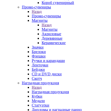
Короб сувенирный
Промо-сувениры
Назад
Промо-сувениры
Магниты
Назад
Магниты
Акриловые
Деревянные
Керамические
Значки
Брелоки
Флешки
Ручки и карандаши
Ленточки
Бейджи
CD и DVD диски
Скотч
Наградная продукция
Назад
Наградная продукция
Кубки
Медали
Статуэтки
Дипломы и наградные панно