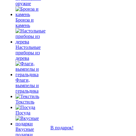
оружие
Бронза и
камень
Настольные
приборы из
дерева
Флаги,
вымпелы и
геральдика
Текстиль
Посуда
В подарок!
Вкусные
подарки