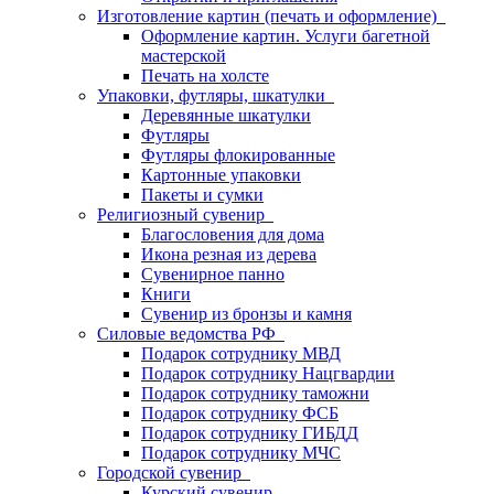
Изготовление картин (печать и оформление)
Оформление картин. Услуги багетной
мастерской
Печать на холсте
Упаковки, футляры, шкатулки
Деревянные шкатулки
Футляры
Футляры флокированные
Картонные упаковки
Пакеты и сумки
Религиозный сувенир
Благословения для дома
Икона резная из дерева
Сувенирное панно
Книги
Сувенир из бронзы и камня
Силовые ведомства РФ
Подарок сотруднику МВД
Подарок сотруднику Нацгвардии
Подарок сотруднику таможни
Подарок сотруднику ФСБ
Подарок сотруднику ГИБДД
Подарок сотруднику МЧС
Городской сувенир
Курский сувенир