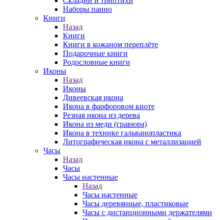
Складни и триптихи
Наборы панно
Книги
Назад
Книги
Книги в кожаном переплёте
Подарочные книги
Родословные книги
Иконы
Назад
Иконы
Дивеевская икона
Икона в фарфоровом киоте
Резная икона из дерева
Икона из меди (гравюра)
Икона в технике гальванопластика
Литографическая икона с металлизацией
Часы
Назад
Часы
Часы настенные
Назад
Часы настенные
Часы деревянные, пластиковые
Часы с дистанционными держателями