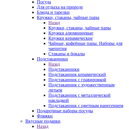
Посуда
Для отдыха на природе
Блюда и тарелки
Кружки, стаканы, чайные пары
Назад
Кружки, стаканы, чайные пары
Кружки алюминиевые
Кружки керамические
Чайные, кофейные пары. Наборы для
чаепития
Стаканы и бокалы
Подстаканники
Назад
Подстаканники
Подстаканник керамический
Подстаканник c гравировкой
Подстаканник с художественным
литьем
Подстаканник с металлической
накладкой
Подстаканник с цветным нанесением
Подарочные наборы посуды
Фляжки
Вкусные подарки
Назад