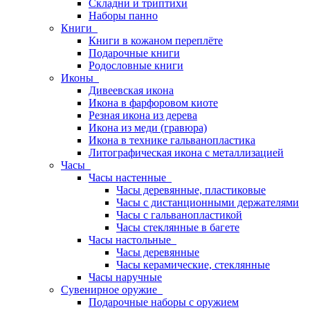
Складни и триптихи
Наборы панно
Книги
Книги в кожаном переплёте
Подарочные книги
Родословные книги
Иконы
Дивеевская икона
Икона в фарфоровом киоте
Резная икона из дерева
Икона из меди (гравюра)
Икона в технике гальванопластика
Литографическая икона с металлизацией
Часы
Часы настенные
Часы деревянные, пластиковые
Часы с дистанционными держателями
Часы с гальванопластикой
Часы стеклянные в багете
Часы настольные
Часы деревянные
Часы керамические, стеклянные
Часы наручные
Сувенирное оружие
Подарочные наборы с оружием