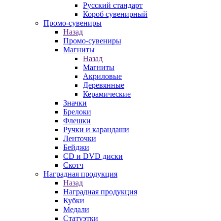
Русский стандарт
Короб сувенирный
Промо-сувениры
Назад
Промо-сувениры
Магниты
Назад
Магниты
Акриловые
Деревянные
Керамические
Значки
Брелоки
Флешки
Ручки и карандаши
Ленточки
Бейджи
CD и DVD диски
Скотч
Наградная продукция
Назад
Наградная продукция
Кубки
Медали
Статуэтки