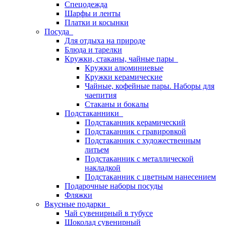
Спецодежда
Шарфы и ленты
Платки и косынки
Посуда
Для отдыха на природе
Блюда и тарелки
Кружки, стаканы, чайные пары
Кружки алюминиевые
Кружки керамические
Чайные, кофейные пары. Наборы для
чаепития
Стаканы и бокалы
Подстаканники
Подстаканник керамический
Подстаканник c гравировкой
Подстаканник с художественным
литьем
Подстаканник с металлической
накладкой
Подстаканник с цветным нанесением
Подарочные наборы посуды
Фляжки
Вкусные подарки
Чай сувенирный в тубусе
Шоколад сувенирный