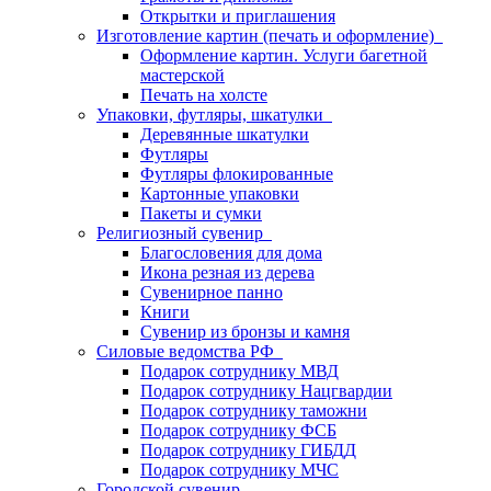
Открытки и приглашения
Изготовление картин (печать и оформление)
Оформление картин. Услуги багетной
мастерской
Печать на холсте
Упаковки, футляры, шкатулки
Деревянные шкатулки
Футляры
Футляры флокированные
Картонные упаковки
Пакеты и сумки
Религиозный сувенир
Благословения для дома
Икона резная из дерева
Сувенирное панно
Книги
Сувенир из бронзы и камня
Силовые ведомства РФ
Подарок сотруднику МВД
Подарок сотруднику Нацгвардии
Подарок сотруднику таможни
Подарок сотруднику ФСБ
Подарок сотруднику ГИБДД
Подарок сотруднику МЧС
Городской сувенир