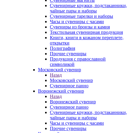
Сувенирные магниты
Сувенирные кружки, подстаканники,
чайные пары и наборы
Сувенирные тарелки и наборы
Часы и сувениры с часами
Сувениры из бронзы и камня
Текстильная сувенирная продукция
Книги, книги в кожаном переплете,
открытки
Полиграфия
Прочие сувениры
Продукция с православной
символикой
Московский сувенир
Назад
Московский сувенир
Сувенирное панно
Воронежский сувенир
Назад
Воронежский сувенир
Сувенирное панно
Сувенирные кружки, подстаканники,
чайные пары и наборы
Часы и сувениры с часами
Прочие сувениры