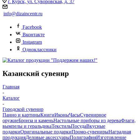
г. Курск, ул. Суворовская, д. 37
info@dizaincentr.ru
Facebook
Вконтакте
Instagram
Одноклассники
Казанский сувенир
Главная
-
Каталог
-
Городской сувенир
Панно и картины
Книги
Иконы
Часы
Сувенирное
оружие
Бронза и камень
Настольные приборы из дерева
Флаги,
вымпелы и геральдика
Текстиль
Посуда
Вкусные
подарки
Оригинальные подарки
Промо-сувениры
Наградная
продукция
Деловые аксессуары
Полиграфия
Изготовление