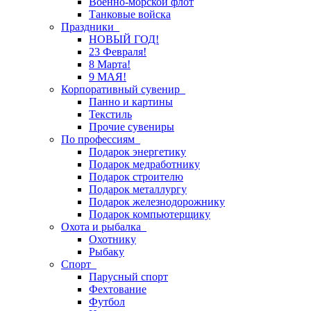
Военно-морской флот
Танковые войска
Праздники
НОВЫЙ ГОД!
23 Февраля!
8 Марта!
9 МАЯ!
Корпоративный сувенир
Панно и картины
Текстиль
Прочие сувениры
По профессиям
Подарок энергетику
Подарок медработнику
Подарок строителю
Подарок металлургу
Подарок железнодорожнику
Подарок компьютерщику
Охота и рыбалка
Охотнику
Рыбаку
Спорт
Парусный спорт
Фехтование
Футбол