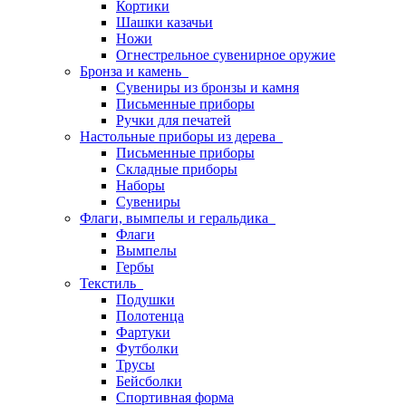
Кортики
Шашки казачьи
Ножи
Огнестрельное сувенирное оружие
Бронза и камень
Сувениры из бронзы и камня
Письменные приборы
Ручки для печатей
Настольные приборы из дерева
Письменные приборы
Складные приборы
Наборы
Сувениры
Флаги, вымпелы и геральдика
Флаги
Вымпелы
Гербы
Текстиль
Подушки
Полотенца
Фартуки
Футболки
Трусы
Бейсболки
Спортивная форма