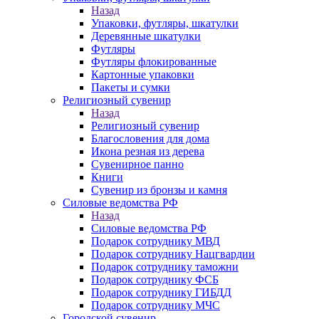
Назад
Упаковки, футляры, шкатулки
Деревянные шкатулки
Футляры
Футляры флокированные
Картонные упаковки
Пакеты и сумки
Религиозный сувенир
Назад
Религиозный сувенир
Благословения для дома
Икона резная из дерева
Сувенирное панно
Книги
Сувенир из бронзы и камня
Силовые ведомства РФ
Назад
Силовые ведомства РФ
Подарок сотруднику МВД
Подарок сотруднику Нацгвардии
Подарок сотруднику таможни
Подарок сотруднику ФСБ
Подарок сотруднику ГИБДД
Подарок сотруднику МЧС
Городской сувенир