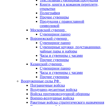
Текстильная сувенирная продукция
Книги, книги в кожаном переплете,
открытки
Полиграфия
Прочие сувениры
Продукция с православной
символикой
Московский сувенир
Сувенирное панно
Воронежский сувенир
Сувенирное панно
Сувенирные кружки, подстаканники,
чайные пары и наборы
Часы и сувениры с часами
Прочие сувениры
Казанский сувенир
Сувенирное панно
Часы и сувениры с часами
Прочие сувениры
Вооруженные силы РФ
Пограничные войска
Воздушно-десантные войска
Войска противовоздушной обороны
Военно-воздушные войска
Ракетные войска стратегического назначения