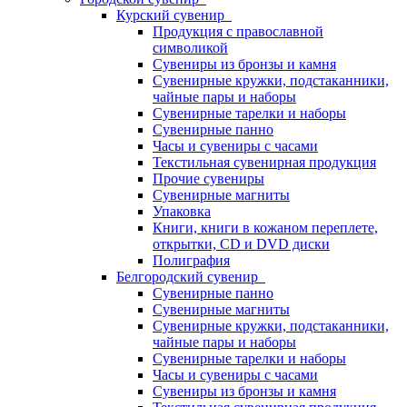
Курский сувенир
Продукция с православной
символикой
Сувениры из бронзы и камня
Сувенирные кружки, подстаканники,
чайные пары и наборы
Сувенирные тарелки и наборы
Сувенирные панно
Часы и сувениры с часами
Текстильная сувенирная продукция
Прочие сувениры
Сувенирные магниты
Упаковка
Книги, книги в кожаном переплете,
открытки, CD и DVD диски
Полиграфия
Белгородский сувенир
Сувенирные панно
Сувенирные магниты
Сувенирные кружки, подстаканники,
чайные пары и наборы
Сувенирные тарелки и наборы
Часы и сувениры с часами
Сувениры из бронзы и камня