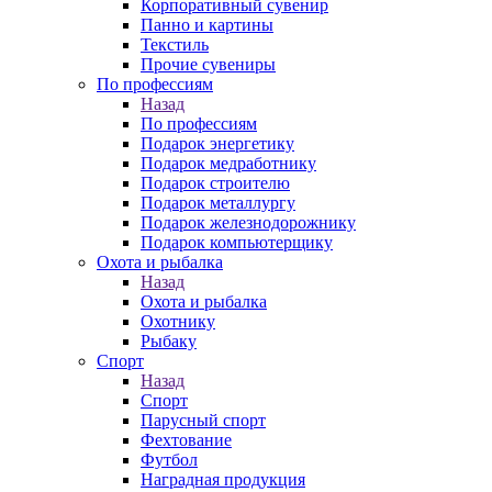
Корпоративный сувенир
Панно и картины
Текстиль
Прочие сувениры
По профессиям
Назад
По профессиям
Подарок энергетику
Подарок медработнику
Подарок строителю
Подарок металлургу
Подарок железнодорожнику
Подарок компьютерщику
Охота и рыбалка
Назад
Охота и рыбалка
Охотнику
Рыбаку
Спорт
Назад
Спорт
Парусный спорт
Фехтование
Футбол
Наградная продукция