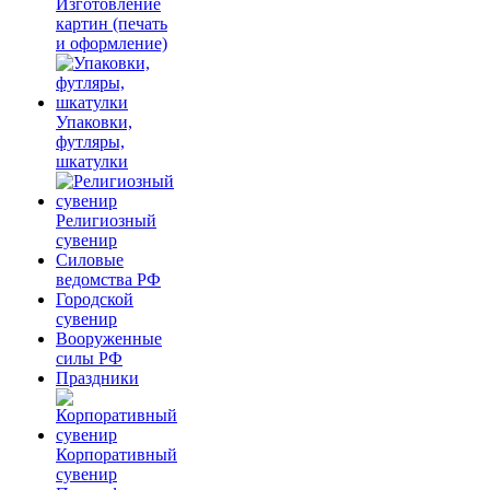
Изготовление
картин (печать
и оформление)
Упаковки,
футляры,
шкатулки
Религиозный
сувенир
Силовые
ведомства РФ
Городской
сувенир
Вооруженные
силы РФ
Праздники
Корпоративный
сувенир