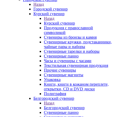
Назад
Городской сувенир
Курский сувенир
Назад
Курский сувенир
Продукция с православной
символикой
Сувениры из бронзы и камня
Сувенирные кружки, подстаканники,
чайные пары и наборы
Сувенирные тарелки и наборы
Сувенирные панно
Часы и сувениры с часами
Текстильная сувенирная продукция
Прочие сувениры
Сувенирные магниты
Упаковка
Книги, книги в кожаном переплете,
открытки, CD и DVD диски
Полиграфия
Белгородский сувенир
Назад
Белгородский сувенир
Сувенирные панно