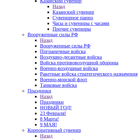
Казанский сувенир
Назад
Казанский сувенир
Сувенирное панно
Часы и сувениры с часами
Прочие сувениры
Вооруженные силы РФ
Назад
Вооруженные силы РФ
Пограничные войска
Воздушно-десантные войска
Войска противовоздушной обороны
Военно-воздушные войска
Ракетные войска стратегического назначения
Военно-морской флот
Танковые войска
Праздники
Назад
Праздники
НОВЫЙ ГОД!
23 Февраля!
8 Марта!
9 МАЯ!
Корпоративный сувенир
Назад