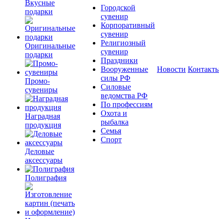
Вкусные
Городской
подарки
сувенир
Корпоративный
сувенир
Религиозный
Оригинальные
сувенир
подарки
Праздники
Вооруженные
Новости
Контакт
силы РФ
Промо-
Силовые
сувениры
ведомства РФ
По профессиям
Охота и
Наградная
рыбалка
продукция
Семья
Спорт
Деловые
аксессуары
Полиграфия