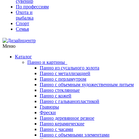
сувенир
По профессиям
Охота и
рыбалка
Спорт
Семья
Меню
Каталог
Панно и картины
Панно из сусального золота
Панно с металлизацией
Панно с перламутром
Панно с объемным художественным литьем
Панно стеклянные
Панно с кожей
Панно с гальванопластикой
Гравюры
Фрески
Панно деревянное резное
Панно керамические
Панно с часами
Панно с объемными элементами