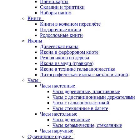
Панно-карты
Складни и триптихи
Наборы панно
Книги
Книги в кожаном переплёте
Подарочные книги
Родословные книги
Иконы
Дивеевская икона
Икона в фарфоровом киоте
Резная икона из дерева
Икона из меди (гравюра)
Икона в технике гальванопластика
Литографическая икона с металлизацией
Часы
Часы настенные
Часы деревянные, пластиковые
Часы с дистанционными держателями
Часы с гальванопластикой
Часы стеклянные в багете
Часы настольные
Часы деревянные
Часы керамические, стеклянные
Часы наручные
Сувенирное оружие