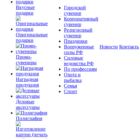
Вкусные
Городской
подарки
сувенир
Корпоративный
сувенир
Религиозный
Оригинальные
сувенир
подарки
Праздники
Вооруженные
Новости
Контакт
силы РФ
Промо-
Силовые
сувениры
ведомства РФ
По профессиям
Охота и
Наградная
рыбалка
продукция
Семья
Спорт
Деловые
аксессуары
Полиграфия