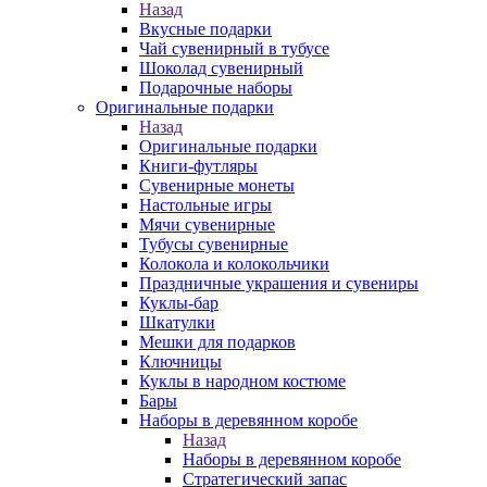
Назад
Вкусные подарки
Чай сувенирный в тубусе
Шоколад сувенирный
Подарочные наборы
Оригинальные подарки
Назад
Оригинальные подарки
Книги-футляры
Сувенирные монеты
Настольные игры
Мячи сувенирные
Тубусы сувенирные
Колокола и колокольчики
Праздничные украшения и сувениры
Куклы-бар
Шкатулки
Мешки для подарков
Ключницы
Куклы в народном костюме
Бары
Наборы в деревянном коробе
Назад
Наборы в деревянном коробе
Стратегический запас