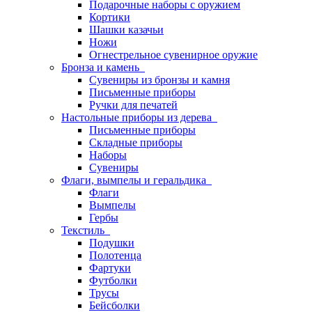
Подарочные наборы с оружием
Кортики
Шашки казачьи
Ножи
Огнестрельное сувенирное оружие
Бронза и камень
Сувениры из бронзы и камня
Письменные приборы
Ручки для печатей
Настольные приборы из дерева
Письменные приборы
Складные приборы
Наборы
Сувениры
Флаги, вымпелы и геральдика
Флаги
Вымпелы
Гербы
Текстиль
Подушки
Полотенца
Фартуки
Футболки
Трусы
Бейсболки