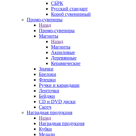
СБРК
Русский стандарт
Короб сувенирный
Промо-сувениры
Назад
Промо-сувениры
Магниты
Назад
Магниты
Акриловые
Деревянные
Керамические
Значки
Брелоки
Флешки
Ручки и карандаши
Ленточки
Бейджи
CD и DVD диски
Скотч
Наградная продукция
Назад
Наградная продукция
Кубки
Медали