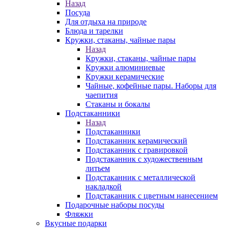
Назад
Посуда
Для отдыха на природе
Блюда и тарелки
Кружки, стаканы, чайные пары
Назад
Кружки, стаканы, чайные пары
Кружки алюминиевые
Кружки керамические
Чайные, кофейные пары. Наборы для
чаепития
Стаканы и бокалы
Подстаканники
Назад
Подстаканники
Подстаканник керамический
Подстаканник c гравировкой
Подстаканник с художественным
литьем
Подстаканник с металлической
накладкой
Подстаканник с цветным нанесением
Подарочные наборы посуды
Фляжки
Вкусные подарки