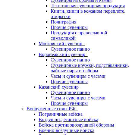
Сувениры из бронзы и камня
Текстильная сувенирная продукция
Книги, книги в кожаном переплете,
открытки
Полиграфия
Прочие сувениры
Продукция с православной
символикой
Московский сувенир
Сувенирное панно
Воронежский сувенир
Сувенирное панно
Сувенирные кружки, подстаканники,
чайные пары и наборы
Часы и сувениры с часами
Прочие сувениры
Казанский сувенир
Сувенирное панно
Часы и сувениры с часами
Прочие сувениры
Вооруженные силы РФ
Пограничные войска
Воздушно-десантные войска
Войска противовоздушной обороны
Военно-воздушные войска