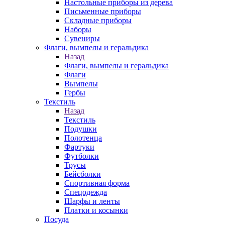
Настольные приборы из дерева
Письменные приборы
Складные приборы
Наборы
Сувениры
Флаги, вымпелы и геральдика
Назад
Флаги, вымпелы и геральдика
Флаги
Вымпелы
Гербы
Текстиль
Назад
Текстиль
Подушки
Полотенца
Фартуки
Футболки
Трусы
Бейсболки
Спортивная форма
Спецодежда
Шарфы и ленты
Платки и косынки
Посуда