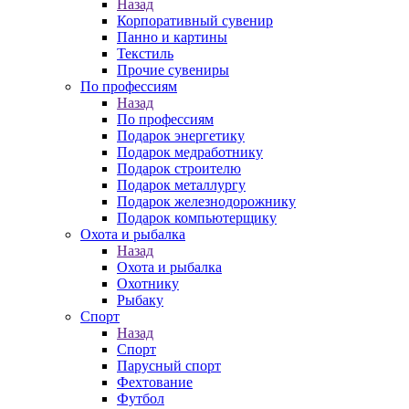
Назад
Корпоративный сувенир
Панно и картины
Текстиль
Прочие сувениры
По профессиям
Назад
По профессиям
Подарок энергетику
Подарок медработнику
Подарок строителю
Подарок металлургу
Подарок железнодорожнику
Подарок компьютерщику
Охота и рыбалка
Назад
Охота и рыбалка
Охотнику
Рыбаку
Спорт
Назад
Спорт
Парусный спорт
Фехтование
Футбол