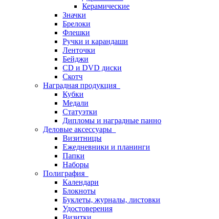
Керамические
Значки
Брелоки
Флешки
Ручки и карандаши
Ленточки
Бейджи
CD и DVD диски
Скотч
Наградная продукция
Кубки
Медали
Статуэтки
Дипломы и наградные панно
Деловые аксессуары
Визитницы
Ежедневники и планинги
Папки
Наборы
Полиграфия
Календари
Блокноты
Буклеты, журналы, листовки
Удостоверения
Визитки