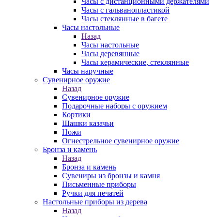
Часы с дистанционными держателями
Часы с гальванопластикой
Часы стеклянные в багете
Часы настольные
Назад
Часы настольные
Часы деревянные
Часы керамические, стеклянные
Часы наручные
Сувенирное оружие
Назад
Сувенирное оружие
Подарочные наборы с оружием
Кортики
Шашки казачьи
Ножи
Огнестрельное сувенирное оружие
Бронза и камень
Назад
Бронза и камень
Сувениры из бронзы и камня
Письменные приборы
Ручки для печатей
Настольные приборы из дерева
Назад