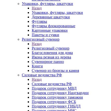
Упаковки, футляры, шкатулки
Назад
Упаковки, футляры, шкатулки
Деревянные шкатулки
Футляры
Футляры флокированные
Картонные упаковки
Пакеты и сумки
Религиозный сувенир
Назад
Религиозный сувенир
Благословения для дома
Икона резная из дерева
Сувенирное панно
Книги
Сувенир из бронзы и камня
Силовые ведомства РФ
Назад
Силовые ведомства РФ
Подарок сотруднику МВД
Подарок сотруднику Нацгвардии
Подарок сотруднику таможни
Подарок сотруднику ФСБ
Подарок сотруднику ГИБДД
Подарок сотруднику МЧС