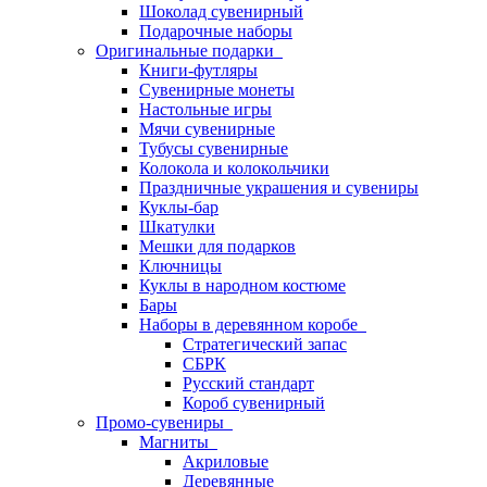
Шоколад сувенирный
Подарочные наборы
Оригинальные подарки
Книги-футляры
Сувенирные монеты
Настольные игры
Мячи сувенирные
Тубусы сувенирные
Колокола и колокольчики
Праздничные украшения и сувениры
Куклы-бар
Шкатулки
Мешки для подарков
Ключницы
Куклы в народном костюме
Бары
Наборы в деревянном коробе
Стратегический запас
СБРК
Русский стандарт
Короб сувенирный
Промо-сувениры
Магниты
Акриловые
Деревянные