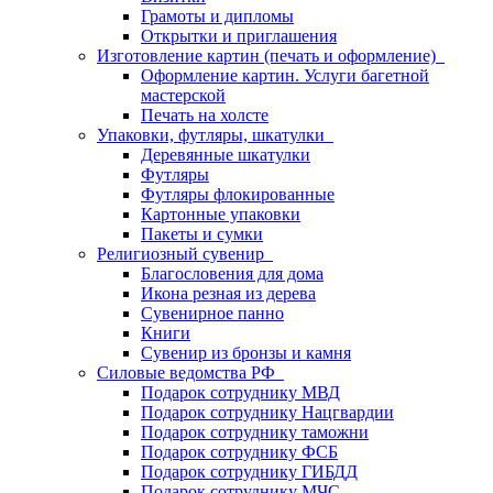
Грамоты и дипломы
Открытки и приглашения
Изготовление картин (печать и оформление)
Оформление картин. Услуги багетной
мастерской
Печать на холсте
Упаковки, футляры, шкатулки
Деревянные шкатулки
Футляры
Футляры флокированные
Картонные упаковки
Пакеты и сумки
Религиозный сувенир
Благословения для дома
Икона резная из дерева
Сувенирное панно
Книги
Сувенир из бронзы и камня
Силовые ведомства РФ
Подарок сотруднику МВД
Подарок сотруднику Нацгвардии
Подарок сотруднику таможни
Подарок сотруднику ФСБ
Подарок сотруднику ГИБДД
Подарок сотруднику МЧС