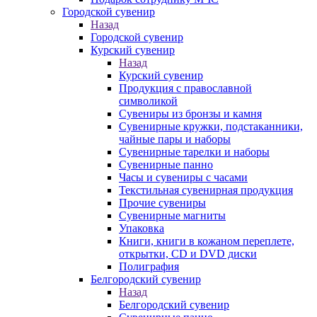
Городской сувенир
Назад
Городской сувенир
Курский сувенир
Назад
Курский сувенир
Продукция с православной
символикой
Сувениры из бронзы и камня
Сувенирные кружки, подстаканники,
чайные пары и наборы
Сувенирные тарелки и наборы
Сувенирные панно
Часы и сувениры с часами
Текстильная сувенирная продукция
Прочие сувениры
Сувенирные магниты
Упаковка
Книги, книги в кожаном переплете,
открытки, CD и DVD диски
Полиграфия
Белгородский сувенир
Назад
Белгородский сувенир