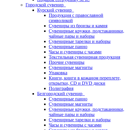
Городской сувенир
Курский сувенир
Продукция с православной
символикой
Сувениры из бронзы и камня
Сувенирные кружки, подстаканники,
чайные пары и наборы
Сувенирные тарелки и наборы
Сувенирные панно
Часы и сувениры с часами
Текстильная сувенирная продукция
Прочие сувениры
Сувенирные магниты
Упаковка
Книги, книги в кожаном переплете,
открытки, CD и DVD диски
Полиграфия
Белгородский сувенир
Сувенирные панно
Сувенирные магниты
Сувенирные кружки, подстаканники,
чайные пары и наборы
Сувенирные тарелки и наборы
Часы и сувениры с часами