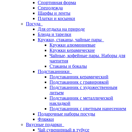
Спортивная форма
Спецодежда
Шарфы и ленты
Платки и косынки
Посуда
Для отдыха на природе
Блюда и тарелки
Кружки, стаканы, чайные пары
Кружки алюминиевые
Кружки керамические
Чайные, кофейные пары. Наборы для
чаепития
Стаканы и бокалы
Подстаканники
Подстаканник керамический
Подстаканник c гравировкой
Подстаканник с художественным
литьем
Подстаканник с металлической
накладкой
Подстаканник с цветным нанесением
Подарочные наборы посуды
Фляжки
Вкусные подарки
Чай сувенирный в тубусе