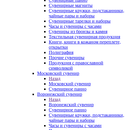
Сувенирные панно
Сувенирные магниты
Сувенирные кружки, подстаканники,
чайные пары и наборы
Сувенирные тарелки и наборы
Часы и сувениры с часами
Сувениры из бронзы и камня
Текстильная сувенирная продукция
Книги, книги в кожаном переплете,
открытки
Полиграфия
Прочие сувениры
Продукция с православной
символикой
Московский сувенир
Назад
Московский сувенир
Сувенирное панно
Воронежский сувенир
Назад
Воронежский сувенир
Сувенирное панно
Сувенирные кружки, подстаканники,
чайные пары и наборы
Часы и сувениры с часами