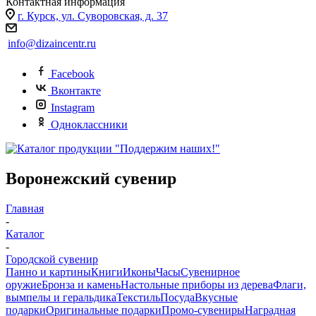
Контактная информация
г. Курск, ул. Суворовская, д. 37
info@dizaincentr.ru
Facebook
Вконтакте
Instagram
Одноклассники
Воронежский сувенир
Главная
-
Каталог
-
Городской сувенир
Панно и картины
Книги
Иконы
Часы
Сувенирное
оружие
Бронза и камень
Настольные приборы из дерева
Флаги,
вымпелы и геральдика
Текстиль
Посуда
Вкусные
подарки
Оригинальные подарки
Промо-сувениры
Наградная