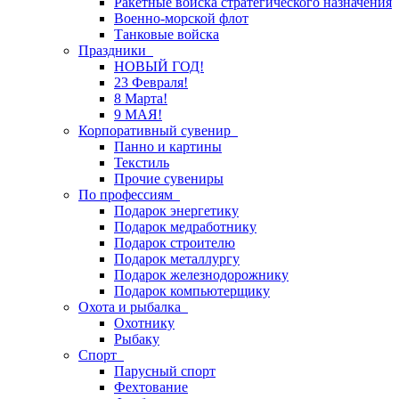
Ракетные войска стратегического назначения
Военно-морской флот
Танковые войска
Праздники
НОВЫЙ ГОД!
23 Февраля!
8 Марта!
9 МАЯ!
Корпоративный сувенир
Панно и картины
Текстиль
Прочие сувениры
По профессиям
Подарок энергетику
Подарок медработнику
Подарок строителю
Подарок металлургу
Подарок железнодорожнику
Подарок компьютерщику
Охота и рыбалка
Охотнику
Рыбаку
Спорт
Парусный спорт
Фехтование