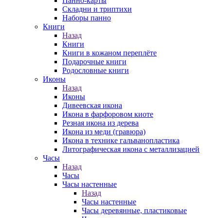
Панно-карты
Складни и триптихи
Наборы панно
Книги
Назад
Книги
Книги в кожаном переплёте
Подарочные книги
Родословные книги
Иконы
Назад
Иконы
Дивеевская икона
Икона в фарфоровом киоте
Резная икона из дерева
Икона из меди (гравюра)
Икона в технике гальванопластика
Литографическая икона с металлизацией
Часы
Назад
Часы
Часы настенные
Назад
Часы настенные
Часы деревянные, пластиковые