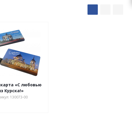
карта «С любовью
из Курска!»
икул: 130073-00