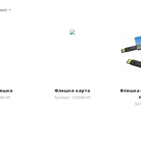
ние)
лешка
Флешка-карта
Флешка-
69-00
Артикул: 130068-00
Арт