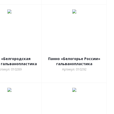
 «Белгородская
Панно «Белогорье России»
 гальванопластика
гальванопластика
ртикул: 010289
Артикул: 010292