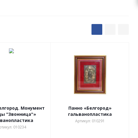
елгород. Монумент
Панно «Белгород»
ды "Звонница"»
гальванопластика
ьванопластика
Артикул: 010291
ртикул: 010234