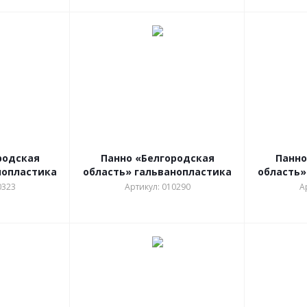
родская
Панно «Белгородская
Панно
нопластика
область» гальванопластика
область»
0323
Артикул: 010290
А