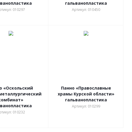
ьванопластика
гальванопластика
ртикул: 010297
Артикул: 010450
о «Оскольский
Панно «Православные
металлургический
храмы Курской области»
комбинат»
гальванопластика
ьванопластика
Артикул: 010299
ртикул: 010232