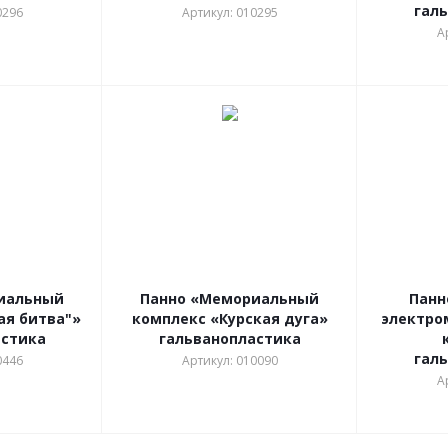
гал
0296
Артикул: 010295
А
иальный
Панно «Мемориальный
Панн
ая битва"»
комплекс «Курская дуга»
электро
астика
гальванопластика
гал
0446
Артикул: 010090
А