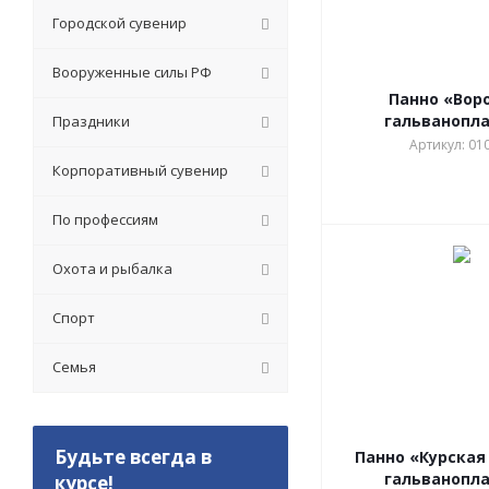
Городской сувенир
Вооруженные силы РФ
Панно «Вор
гальванопл
Праздники
Артикул: 01
Корпоративный сувенир
По профессиям
Охота и рыбалка
Спорт
Семья
Будьте всегда в
Панно «Курская
гальванопл
курсе!