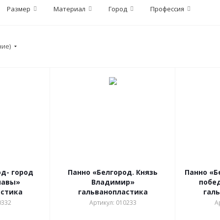
Размер
Материал
Город
Профессия
ние)
д- город
Панно «Белгород. Князь
Панно «Б
лавы»
Владимир»
побе
астика
гальванопластика
гал
0332
Артикул: 010233
А