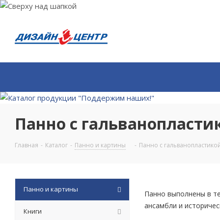
Панно с гальванопластик
Главная
-
Каталог
-
Панно и картины
-
Панно с гальванопластикои
Панно и картины
Панно выполнены в те
ансамбли и историчес
Книги