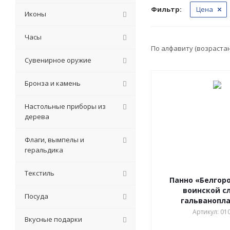
Фильтр:
Цена
Иконы
Часы
По алфавиту (возраста
Сувенирное оружие
Бронза и камень
Настольные приборы из
дерева
Флаги, вымпелы и
геральдика
Текстиль
Панно «Белгоро
воинской с
Посуда
гальванопл
Артикул: 01
Вкусные подарки