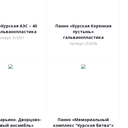
«Курская АЭС – 40
Панно «Курская Коренная
альванопластика
пустынь»
гальванопластика
ртикул: 010231
Артикул: 010298
арьино. Дворцово-
Панно «Мемориальный
овый ансамбль»
комплекс "Курская битва"»