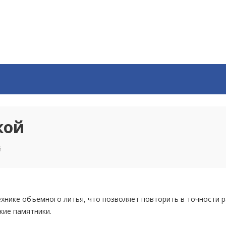
ой
̆
хнике объёмного литья, что позволяет повторить в точности 
кие памятники.