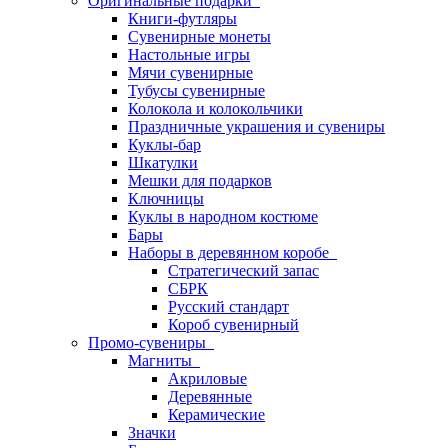
Оригинальные подарки
Книги-футляры
Сувенирные монеты
Настольные игры
Мячи сувенирные
Тубусы сувенирные
Колокола и колокольчики
Праздничные украшения и сувениры
Куклы-бар
Шкатулки
Мешки для подарков
Ключницы
Куклы в народном костюме
Бары
Наборы в деревянном коробе
Стратегический запас
СБРК
Русский стандарт
Короб сувенирный
Промо-сувениры
Магниты
Акриловые
Деревянные
Керамические
Значки