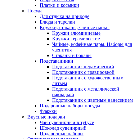
Платки и косынки
Посуда
Для отдыха на природе
Блюда и тарелки
Кружки, стаканы, чайные пары
Кружки алюминиевые
Кружки керамические
Чайные, кофейные пары. Наборы для
чаепития
Стаканы и бокалы
Подстаканники
Подстаканник керамический
Подстаканник c гравировкой
Подстаканник с художественным
литьем
Подстаканник с металлической
накладкой
Подстаканник с цветным нанесением
Подарочные наборы посуды
Фляжки
Вкусные подарки
Чай сувенирный в тубусе
Шоколад сувенирный
Подарочные наборы