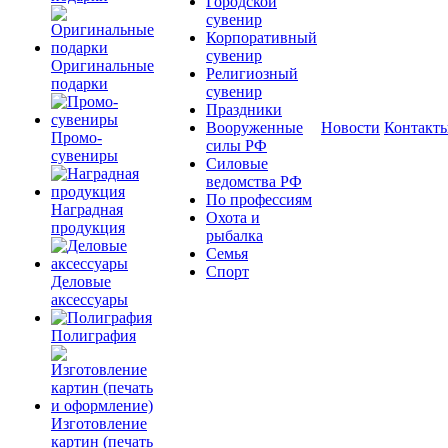
Городской
сувенир
Корпоративный
сувенир
Оригинальные
Религиозный
подарки
сувенир
Праздники
Вооруженные
Новости
Контакт
Промо-
силы РФ
сувениры
Силовые
ведомства РФ
По профессиям
Наградная
Охота и
продукция
рыбалка
Семья
Спорт
Деловые
аксессуары
Полиграфия
Изготовление
картин (печать