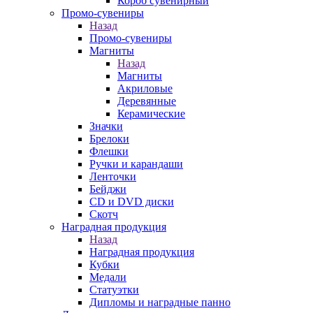
Короб сувенирный
Промо-сувениры
Назад
Промо-сувениры
Магниты
Назад
Магниты
Акриловые
Деревянные
Керамические
Значки
Брелоки
Флешки
Ручки и карандаши
Ленточки
Бейджи
CD и DVD диски
Скотч
Наградная продукция
Назад
Наградная продукция
Кубки
Медали
Статуэтки
Дипломы и наградные панно