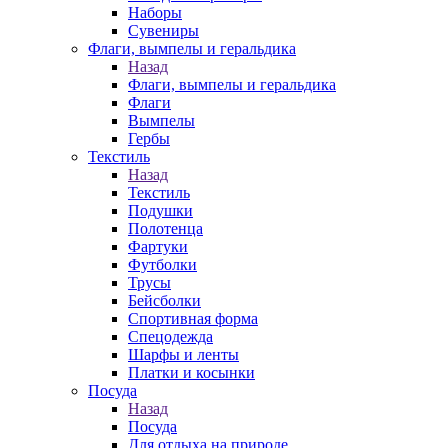
Наборы
Сувениры
Флаги, вымпелы и геральдика
Назад
Флаги, вымпелы и геральдика
Флаги
Вымпелы
Гербы
Текстиль
Назад
Текстиль
Подушки
Полотенца
Фартуки
Футболки
Трусы
Бейсболки
Спортивная форма
Спецодежда
Шарфы и ленты
Платки и косынки
Посуда
Назад
Посуда
Для отдыха на природе