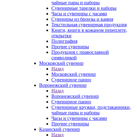
чайные пары и наборы
Сувенирные тарелки и наборы
Часы и сувениры с часами
Сувениры из бронзы и камня
Текстильная сувенирная продукция
Книги, книги в кожаном переплете,
открытки
Полиграфия
Прочие сувениры
Продукция с православной
символикой
Московский сувенир
Назад
Московский сувенир
Сувенирное панно
Воронежский сувенир
Назад
Воронежский сувенир
Сувенирное панно
Сувенирные кружки, подстаканники,
чайные пары и наборы
Часы и сувениры с часами
Прочие сувениры
Казанский сувенир
Назад