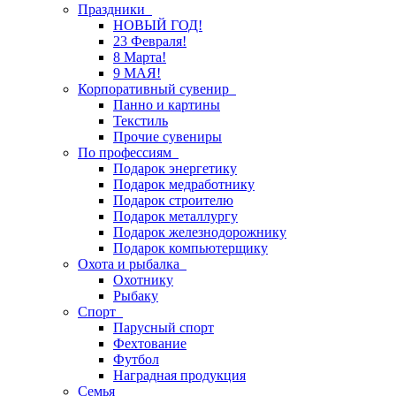
Праздники
НОВЫЙ ГОД!
23 Февраля!
8 Марта!
9 МАЯ!
Корпоративный сувенир
Панно и картины
Текстиль
Прочие сувениры
По профессиям
Подарок энергетику
Подарок медработнику
Подарок строителю
Подарок металлургу
Подарок железнодорожнику
Подарок компьютерщику
Охота и рыбалка
Охотнику
Рыбаку
Спорт
Парусный спорт
Фехтование
Футбол
Наградная продукция
Семья