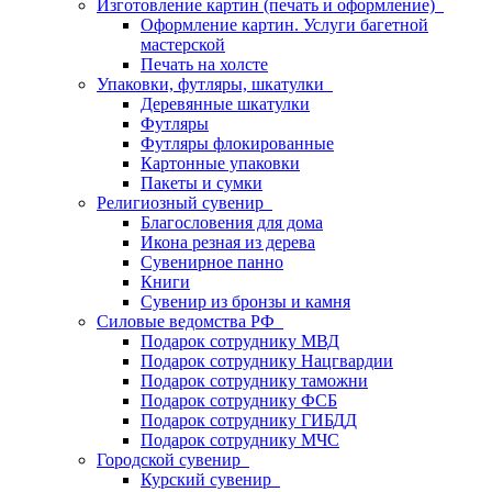
Изготовление картин (печать и оформление)
Оформление картин. Услуги багетной
мастерской
Печать на холсте
Упаковки, футляры, шкатулки
Деревянные шкатулки
Футляры
Футляры флокированные
Картонные упаковки
Пакеты и сумки
Религиозный сувенир
Благословения для дома
Икона резная из дерева
Сувенирное панно
Книги
Сувенир из бронзы и камня
Силовые ведомства РФ
Подарок сотруднику МВД
Подарок сотруднику Нацгвардии
Подарок сотруднику таможни
Подарок сотруднику ФСБ
Подарок сотруднику ГИБДД
Подарок сотруднику МЧС
Городской сувенир
Курский сувенир