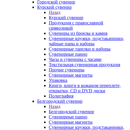
Городской сувенир
Курский сувенир
Назад
Курский сувенир
Продукция с православной
символикой
Сувениры из бронзы и камня
Сувенирные кружки, подстаканники,
чайные пары и наборы
Сувенирные тарелки и наборы
Сувенирные панно
Часы и сувениры с часами
Текстильная сувенирная продукция
Прочие сувениры
Сувенирные магниты
Упаковка
Книги, книги в кожаном переплете,
открытки, CD и DVD диски
Полиграфия
Белгородский сувенир
Назад
Белгородский сувенир
Сувенирные панно
Сувенирные магниты
Сувенирные кружки, подстаканники,