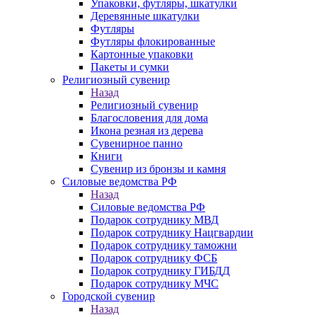
Упаковки, футляры, шкатулки
Деревянные шкатулки
Футляры
Футляры флокированные
Картонные упаковки
Пакеты и сумки
Религиозный сувенир
Назад
Религиозный сувенир
Благословения для дома
Икона резная из дерева
Сувенирное панно
Книги
Сувенир из бронзы и камня
Силовые ведомства РФ
Назад
Силовые ведомства РФ
Подарок сотруднику МВД
Подарок сотруднику Нацгвардии
Подарок сотруднику таможни
Подарок сотруднику ФСБ
Подарок сотруднику ГИБДД
Подарок сотруднику МЧС
Городской сувенир
Назад