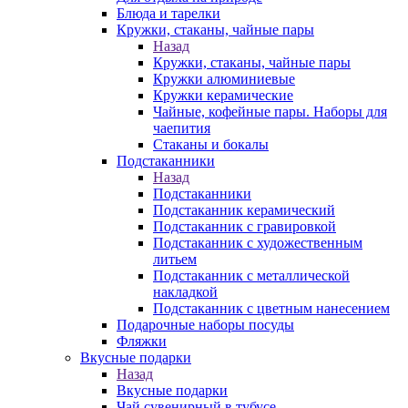
Блюда и тарелки
Кружки, стаканы, чайные пары
Назад
Кружки, стаканы, чайные пары
Кружки алюминиевые
Кружки керамические
Чайные, кофейные пары. Наборы для
чаепития
Стаканы и бокалы
Подстаканники
Назад
Подстаканники
Подстаканник керамический
Подстаканник c гравировкой
Подстаканник с художественным
литьем
Подстаканник с металлической
накладкой
Подстаканник с цветным нанесением
Подарочные наборы посуды
Фляжки
Вкусные подарки
Назад
Вкусные подарки
Чай сувенирный в тубусе