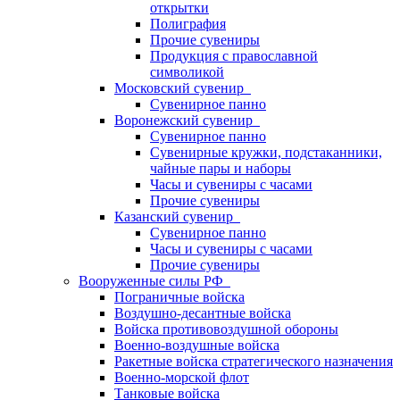
открытки
Полиграфия
Прочие сувениры
Продукция с православной
символикой
Московский сувенир
Сувенирное панно
Воронежский сувенир
Сувенирное панно
Сувенирные кружки, подстаканники,
чайные пары и наборы
Часы и сувениры с часами
Прочие сувениры
Казанский сувенир
Сувенирное панно
Часы и сувениры с часами
Прочие сувениры
Вооруженные силы РФ
Пограничные войска
Воздушно-десантные войска
Войска противовоздушной обороны
Военно-воздушные войска
Ракетные войска стратегического назначения
Военно-морской флот
Танковые войска