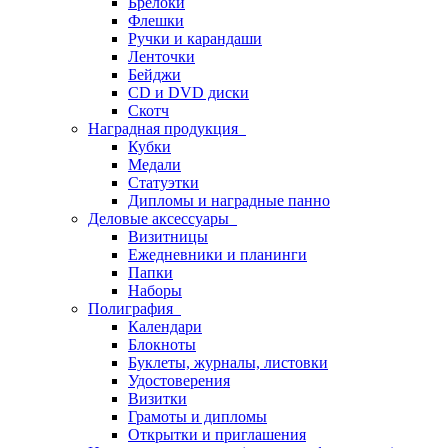
Брелоки
Флешки
Ручки и карандаши
Ленточки
Бейджи
CD и DVD диски
Скотч
Наградная продукция
Кубки
Медали
Статуэтки
Дипломы и наградные панно
Деловые аксессуары
Визитницы
Ежедневники и планинги
Папки
Наборы
Полиграфия
Календари
Блокноты
Буклеты, журналы, листовки
Удостоверения
Визитки
Грамоты и дипломы
Открытки и приглашения