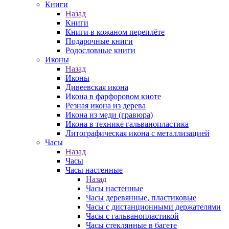
Книги
Назад
Книги
Книги в кожаном переплёте
Подарочные книги
Родословные книги
Иконы
Назад
Иконы
Дивеевская икона
Икона в фарфоровом киоте
Резная икона из дерева
Икона из меди (гравюра)
Икона в технике гальванопластика
Литографическая икона с металлизацией
Часы
Назад
Часы
Часы настенные
Назад
Часы настенные
Часы деревянные, пластиковые
Часы с дистанционными держателями
Часы с гальванопластикой
Часы стеклянные в багете