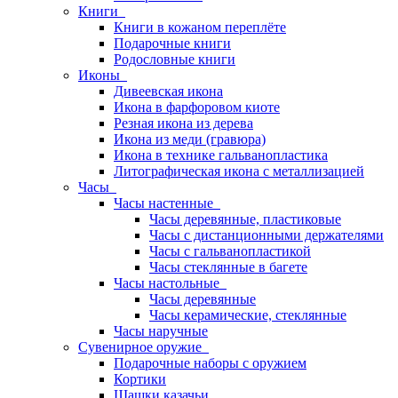
Книги
Книги в кожаном переплёте
Подарочные книги
Родословные книги
Иконы
Дивеевская икона
Икона в фарфоровом киоте
Резная икона из дерева
Икона из меди (гравюра)
Икона в технике гальванопластика
Литографическая икона с металлизацией
Часы
Часы настенные
Часы деревянные, пластиковые
Часы с дистанционными держателями
Часы с гальванопластикой
Часы стеклянные в багете
Часы настольные
Часы деревянные
Часы керамические, стеклянные
Часы наручные
Сувенирное оружие
Подарочные наборы с оружием
Кортики
Шашки казачьи