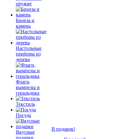
оружие
Бронза и
камень
Настольные
приборы из
дерева
Флаги,
вымпелы и
геральдика
Текстиль
Посуда
В подарок!
Вкусные
подарки