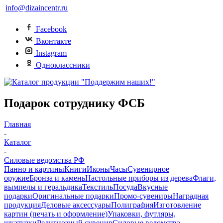
info@dizaincentr.ru
Facebook
Вконтакте
Instagram
Одноклассники
Подарок сотруднику ФСБ
Главная
-
Каталог
-
Силовые ведомства РФ
Панно и картины
Книги
Иконы
Часы
Сувенирное
оружие
Бронза и камень
Настольные приборы из дерева
Флаги,
вымпелы и геральдика
Текстиль
Посуда
Вкусные
подарки
Оригинальные подарки
Промо-сувениры
Наградная
продукция
Деловые аксессуары
Полиграфия
Изготовление
картин (печать и оформление)
Упаковки, футляры,
шкатулки
Религиозный сувенир
Силовые ведомства