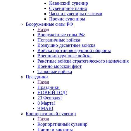
Казанский сувенир
Сувенирное панно
Часы и сувениры с часами
Прочие сувениры
Вооруженные силы РФ
Назад
Вооруженные силы РФ
Пограничные войска
Воздушно-десантные войска
Войска противовоздушной обороны
Военно-воздушные войска
Ракетные войска стратегического назначения
Военно-морской флот
Танковые войска
Праздники
Назад
Праздники
НОВЫЙ ГОД!
23 Февраля!
8 Марта!
9 МАЯ!
Корпоративный сувенир
Назад
Корпоративный сувенир
Панно и картины