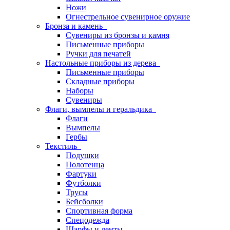
Ножи
Огнестрельное сувенирное оружие
Бронза и камень
Сувениры из бронзы и камня
Письменные приборы
Ручки для печатей
Настольные приборы из дерева
Письменные приборы
Складные приборы
Наборы
Сувениры
Флаги, вымпелы и геральдика
Флаги
Вымпелы
Гербы
Текстиль
Подушки
Полотенца
Фартуки
Футболки
Трусы
Бейсболки
Спортивная форма
Спецодежда
Шарфы и ленты