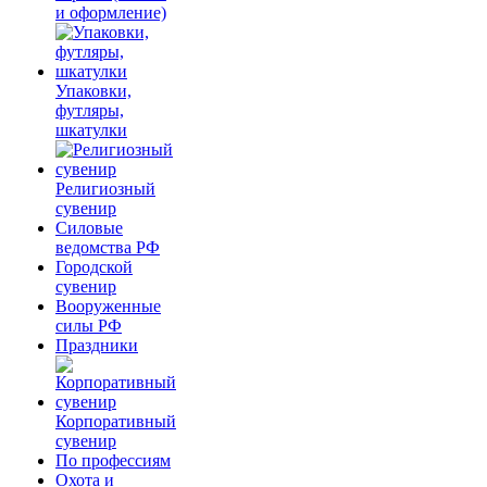
и оформление)
Упаковки,
футляры,
шкатулки
Религиозный
сувенир
Силовые
ведомства РФ
Городской
сувенир
Вооруженные
силы РФ
Праздники
Корпоративный
сувенир
По профессиям
Охота и