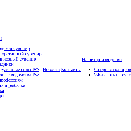
!
одской сувенир
поративный сувенир
игиозный сувенир
Наше производство
здники
руженные силы РФ
Новости
Контакты
Лазерная гравиро
овые ведомства РФ
УФ-печать на сув
профессиям
та и рыбалка
ья
рт