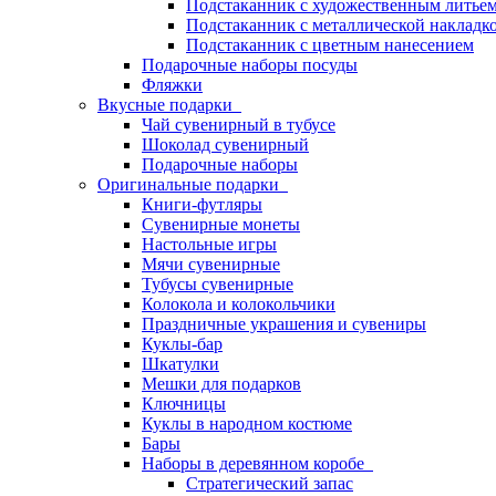
Подстаканник с художественным литье
Подстаканник с металлической накладк
Подстаканник с цветным нанесением
Подарочные наборы посуды
Фляжки
Вкусные подарки
Чай сувенирный в тубусе
Шоколад сувенирный
Подарочные наборы
Оригинальные подарки
Книги-футляры
Сувенирные монеты
Настольные игры
Мячи сувенирные
Тубусы сувенирные
Колокола и колокольчики
Праздничные украшения и сувениры
Куклы-бар
Шкатулки
Мешки для подарков
Ключницы
Куклы в народном костюме
Бары
Наборы в деревянном коробе
Стратегический запас