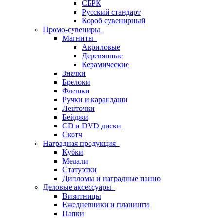
СБРК
Русский стандарт
Короб сувенирный
Промо-сувениры
Магниты
Акриловые
Деревянные
Керамические
Значки
Брелоки
Флешки
Ручки и карандаши
Ленточки
Бейджи
CD и DVD диски
Скотч
Наградная продукция
Кубки
Медали
Статуэтки
Дипломы и наградные панно
Деловые аксессуары
Визитницы
Ежедневники и планинги
Папки