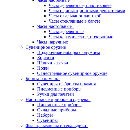
Часы настенные
Часы деревянные, пластиковые
Часы с дистанционными держателями
Часы с гальванопластикой
Часы стеклянные в багете
Часы настольные
Часы деревянные
Часы керамические, стеклянные
Часы наручные
Сувенирное оружие
Подарочные наборы с оружием
Кортики
Шашки казачьи
Ножи
Огнестрельное сувенирное оружие
Бронза и камень
Сувениры из бронзы и камня
Письменные приборы
Ручки для печатей
Настольные приборы из дерева
Письменные приборы
Складные приборы
Наборы
Сувениры
Флаги, вымпелы и геральдика