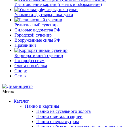
Изготовление картин (печать и оформление)
Упаковки, футляры, шкатулки
Религиозный сувенир
Силовые ведомства РФ
Городской сувенир
Вооруженные силы РФ
Праздники
Корпоративный сувенир
По профессиям
Охота и рыбалка
Спорт
Семья
Меню
Каталог
Панно и картины
Панно из сусального золота
Панно с металлизацией
Панно с перламутром
Панно с объемным художественным литьем