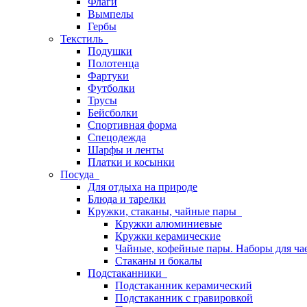
Флаги
Вымпелы
Гербы
Текстиль
Подушки
Полотенца
Фартуки
Футболки
Трусы
Бейсболки
Спортивная форма
Спецодежда
Шарфы и ленты
Платки и косынки
Посуда
Для отдыха на природе
Блюда и тарелки
Кружки, стаканы, чайные пары
Кружки алюминиевые
Кружки керамические
Чайные, кофейные пары. Наборы для ча
Стаканы и бокалы
Подстаканники
Подстаканник керамический
Подстаканник c гравировкой