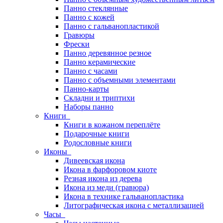
Панно стеклянные
Панно с кожей
Панно с гальванопластикой
Гравюры
Фрески
Панно деревянное резное
Панно керамические
Панно с часами
Панно с объемными элементами
Панно-карты
Складни и триптихи
Наборы панно
Книги
Книги в кожаном переплёте
Подарочные книги
Родословные книги
Иконы
Дивеевская икона
Икона в фарфоровом киоте
Резная икона из дерева
Икона из меди (гравюра)
Икона в технике гальванопластика
Литографическая икона с металлизацией
Часы