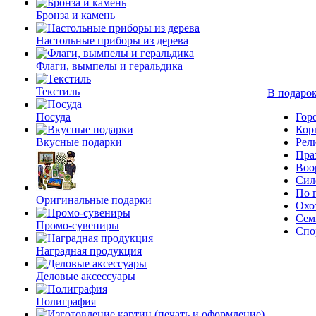
Бронза и камень
Настольные приборы из дерева
Флаги, вымпелы и геральдика
Текстиль
В подарок
Посуда
Гор
Кор
Вкусные подарки
Рел
Пра
Воо
Сил
По 
Оригинальные подарки
Охо
Сем
Промо-сувениры
Спо
Наградная продукция
Деловые аксессуары
Полиграфия