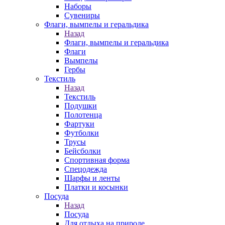
Наборы
Сувениры
Флаги, вымпелы и геральдика
Назад
Флаги, вымпелы и геральдика
Флаги
Вымпелы
Гербы
Текстиль
Назад
Текстиль
Подушки
Полотенца
Фартуки
Футболки
Трусы
Бейсболки
Спортивная форма
Спецодежда
Шарфы и ленты
Платки и косынки
Посуда
Назад
Посуда
Для отдыха на природе