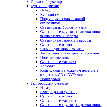
Городской сувенир
Курский сувенир
Назад
Курский сувенир
Продукция с православной
символикой
Сувениры из бронзы и камня
Сувенирные кружки, подстаканники,
чайные пары и наборы
Сувенирные тарелки и наборы
Сувенирные панно
Часы и сувениры с часами
Текстильная сувенирная продукция
Прочие сувениры
Сувенирные магниты
Упаковка
Книги, книги в кожаном переплете,
открытки, CD и DVD диски
Полиграфия
Белгородский сувенир
Назад
Белгородский сувенир
Сувенирные панно
Сувенирные магниты
Сувенирные кружки, подстаканники,