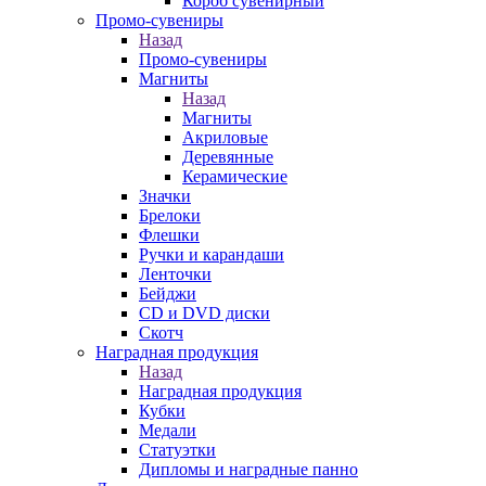
Короб сувенирный
Промо-сувениры
Назад
Промо-сувениры
Магниты
Назад
Магниты
Акриловые
Деревянные
Керамические
Значки
Брелоки
Флешки
Ручки и карандаши
Ленточки
Бейджи
CD и DVD диски
Скотч
Наградная продукция
Назад
Наградная продукция
Кубки
Медали
Статуэтки
Дипломы и наградные панно