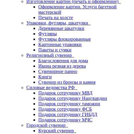
Изготовление картин (печать и оформление)
Оформление картин. Услуги багетной
мастерской
Печать на холсте
Упаковки, футляры, шкатулки
Деревянные шкатулки
Футляры
Футляры флокированные
Картонные упаковки
Пакеты и сумки
Религиозный сувенир
Благословения для дома
Икона резная из дерева
Сувенирное панно
Книги
Сувенир из бронзы и камня
Силовые ведомства РФ
Подарок сотруднику МВД
Подарок сотруднику Нацгвардии
Подарок сотруднику таможни
Подарок сотруднику ФСБ
Подарок сотруднику ГИБДД
Подарок сотруднику МЧС
Городской сувенир
Курский сувенир