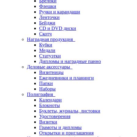
Брелоки
Флешки
Ручки и карандаши
Ленточки
Бейджи
CD и DVD диски
Скотч
Наградная продукция
Кубки
Медали
Статуэтки
Дипломы и наградные панно
Деловые аксессуары
Визитницы
Ежедневники и планинги
Папки
Наборы
Полиграфия
Календари
Блокноты
Буклеты, журналы, листовки
Удостоверения
Визитки
Грамоты и дипломы
Открытки и приглашения