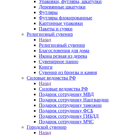
Упаковки, футляры, шкатулки
Деревянные шкатулки
Футляры
Футляры флокированные
Картонные упаковки
Пакеты и сумки
Религиозный сувенир
Назад
Религиозный сувенир
Благословения для дома
Икона резная из дерева
Сувенирное панно
Книги
Сувенир из бронзы и камня
Силовые ведомства РФ
Назад
Силовые ведомства РФ
Подарок сотруднику МВД
Подарок сотруднику Нацгвардии
Подарок сотруднику таможни
Подарок сотруднику ФСБ
Подарок сотруднику ГИБДД
Подарок сотруднику МЧС
Городской сувенир
Назад