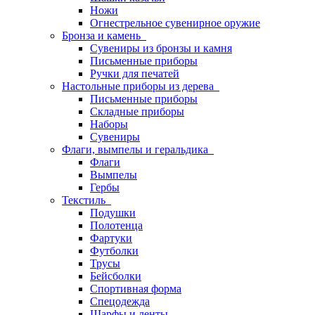
Ножи
Огнестрельное сувенирное оружие
Бронза и камень
Сувениры из бронзы и камня
Письменные приборы
Ручки для печатей
Настольные приборы из дерева
Письменные приборы
Складные приборы
Наборы
Сувениры
Флаги, вымпелы и геральдика
Флаги
Вымпелы
Гербы
Текстиль
Подушки
Полотенца
Фартуки
Футболки
Трусы
Бейсболки
Спортивная форма
Спецодежда
Шарфы и ленты