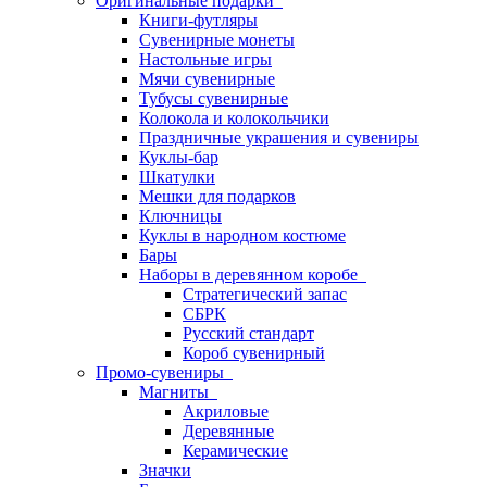
Оригинальные подарки
Книги-футляры
Сувенирные монеты
Настольные игры
Мячи сувенирные
Тубусы сувенирные
Колокола и колокольчики
Праздничные украшения и сувениры
Куклы-бар
Шкатулки
Мешки для подарков
Ключницы
Куклы в народном костюме
Бары
Наборы в деревянном коробе
Стратегический запас
СБРК
Русский стандарт
Короб сувенирный
Промо-сувениры
Магниты
Акриловые
Деревянные
Керамические
Значки