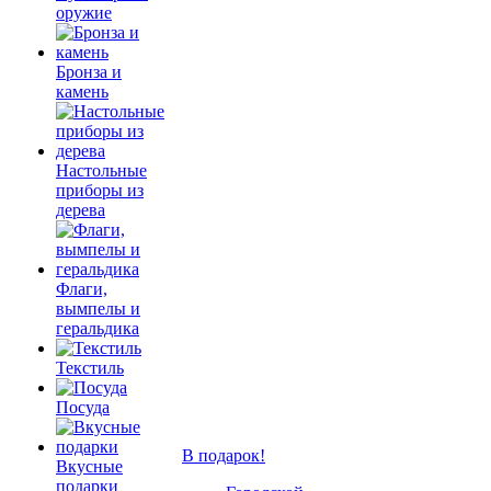
оружие
Бронза и
камень
Настольные
приборы из
дерева
Флаги,
вымпелы и
геральдика
Текстиль
Посуда
В подарок!
Вкусные
подарки