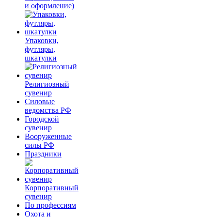
и оформление)
Упаковки,
футляры,
шкатулки
Религиозный
сувенир
Силовые
ведомства РФ
Городской
сувенир
Вооруженные
силы РФ
Праздники
Корпоративный
сувенир
По профессиям
Охота и