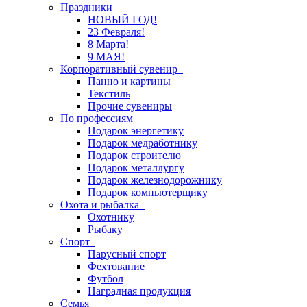
Праздники
НОВЫЙ ГОД!
23 Февраля!
8 Марта!
9 МАЯ!
Корпоративный сувенир
Панно и картины
Текстиль
Прочие сувениры
По профессиям
Подарок энергетику
Подарок медработнику
Подарок строителю
Подарок металлургу
Подарок железнодорожнику
Подарок компьютерщику
Охота и рыбалка
Охотнику
Рыбаку
Спорт
Парусный спорт
Фехтование
Футбол
Наградная продукция
Семья