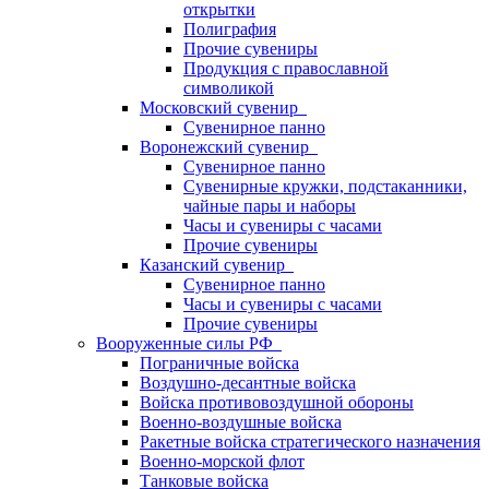
открытки
Полиграфия
Прочие сувениры
Продукция с православной
символикой
Московский сувенир
Сувенирное панно
Воронежский сувенир
Сувенирное панно
Сувенирные кружки, подстаканники,
чайные пары и наборы
Часы и сувениры с часами
Прочие сувениры
Казанский сувенир
Сувенирное панно
Часы и сувениры с часами
Прочие сувениры
Вооруженные силы РФ
Пограничные войска
Воздушно-десантные войска
Войска противовоздушной обороны
Военно-воздушные войска
Ракетные войска стратегического назначения
Военно-морской флот
Танковые войска