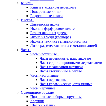
Книги
Книги в кожаном переплёте
Подарочные книги
Родословные книги
Иконы
Дивеевская икона
Икона в фарфоровом киоте
Резная икона из дерева
Икона из меди (гравюра)
Икона в технике гальванопластика
Литографическая икона с металлизацией
Часы
Часы настенные
Часы деревянные, пластиковые
Часы с дистанционными держателями
Часы с гальванопластикой
Часы стеклянные в багете
Часы настольные
Часы деревянные
Часы керамические, стеклянные
Часы наручные
Сувенирное оружие
Подарочные наборы с оружием
Кортики
Шашки казачьи