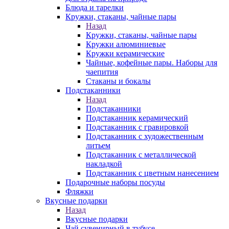
Блюда и тарелки
Кружки, стаканы, чайные пары
Назад
Кружки, стаканы, чайные пары
Кружки алюминиевые
Кружки керамические
Чайные, кофейные пары. Наборы для
чаепития
Стаканы и бокалы
Подстаканники
Назад
Подстаканники
Подстаканник керамический
Подстаканник c гравировкой
Подстаканник с художественным
литьем
Подстаканник с металлической
накладкой
Подстаканник с цветным нанесением
Подарочные наборы посуды
Фляжки
Вкусные подарки
Назад
Вкусные подарки
Чай сувенирный в тубусе