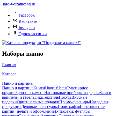
info@dizaincentr.ru
Facebook
Вконтакте
Instagram
Одноклассники
Наборы панно
Главная
-
Каталог
-
Панно и картины
Панно и картины
Книги
Иконы
Часы
Сувенирное
оружие
Бронза и камень
Настольные приборы из дерева
Флаги,
вымпелы и геральдика
Текстиль
Посуда
Вкусные
подарки
Оригинальные подарки
Промо-сувениры
Наградная
продукция
Деловые аксессуары
Полиграфия
Изготовление
картин (печать и оформление)
Упаковки, футляры,
шкатулки
Религиозный сувенир
Силовые ведомства