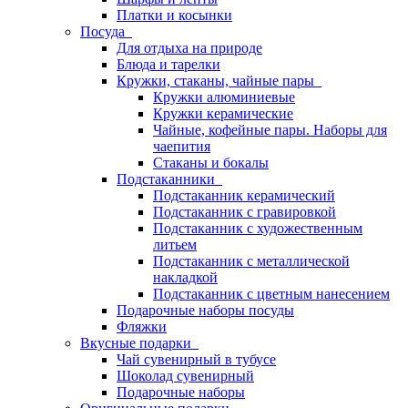
Платки и косынки
Посуда
Для отдыха на природе
Блюда и тарелки
Кружки, стаканы, чайные пары
Кружки алюминиевые
Кружки керамические
Чайные, кофейные пары. Наборы для
чаепития
Стаканы и бокалы
Подстаканники
Подстаканник керамический
Подстаканник c гравировкой
Подстаканник с художественным
литьем
Подстаканник с металлической
накладкой
Подстаканник с цветным нанесением
Подарочные наборы посуды
Фляжки
Вкусные подарки
Чай сувенирный в тубусе
Шоколад сувенирный
Подарочные наборы