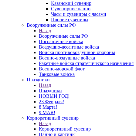
Казанский сувенир
Сувенирное панно
Часы и сувениры с часами
Прочие сувениры
Вооруженные силы РФ
Назад
Вооруженные силы РФ
Пограничные войска
Воздушно-десантные войска
Войска противовоздушной обороны
Военно-воздушные войска
Ракетные войска стратегического назначения
Военно-морской флот
Танковые войска
Праздники
Назад
Праздники
НОВЫЙ ГОД!
23 Февраля!
8 Марта!
9 МАЯ!
Корпоративный сувенир
Назад
Корпоративный сувенир
Панно и картины