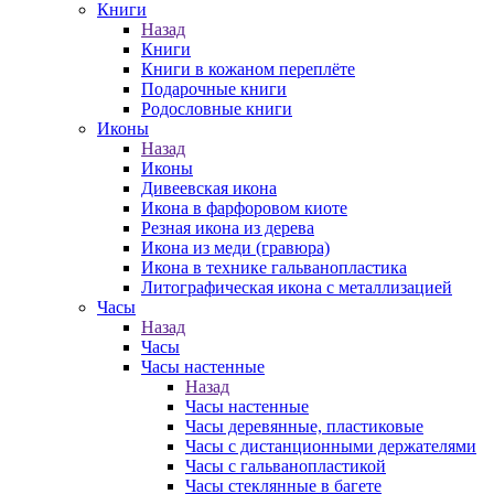
Книги
Назад
Книги
Книги в кожаном переплёте
Подарочные книги
Родословные книги
Иконы
Назад
Иконы
Дивеевская икона
Икона в фарфоровом киоте
Резная икона из дерева
Икона из меди (гравюра)
Икона в технике гальванопластика
Литографическая икона с металлизацией
Часы
Назад
Часы
Часы настенные
Назад
Часы настенные
Часы деревянные, пластиковые
Часы с дистанционными держателями
Часы с гальванопластикой
Часы стеклянные в багете