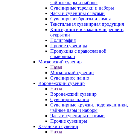
чайные пары и наборы
Сувенирные тарелки и наборы
Часы и сувениры с часами
Сувениры из бронзы и камня
Текстильная сувенирная продукция
Книги, книги в кожаном переплете,
открытки
Полиграфия
Прочие сувениры
Продукция с православной
символикой
Московский сувенир
Назад
Московский сувенир
Сувенирное панно
Воронежский сувенир
Назад
Воронежский сувенир
Сувенирное панно
Сувенирные кружки, подстаканники,
чайные пары и наборы
Часы и сувениры с часами
Прочие сувениры
Казанский сувенир
Назад