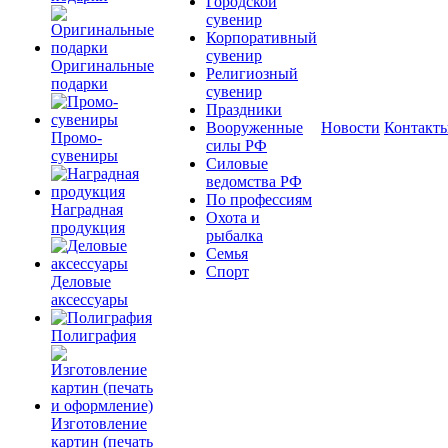
Городской
сувенир
Корпоративный
сувенир
Оригинальные
Религиозный
подарки
сувенир
Праздники
Вооруженные
Новости
Контакт
Промо-
силы РФ
сувениры
Силовые
ведомства РФ
По профессиям
Наградная
Охота и
продукция
рыбалка
Семья
Спорт
Деловые
аксессуары
Полиграфия
Изготовление
картин (печать