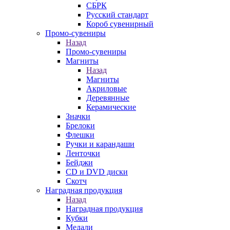
СБРК
Русский стандарт
Короб сувенирный
Промо-сувениры
Назад
Промо-сувениры
Магниты
Назад
Магниты
Акриловые
Деревянные
Керамические
Значки
Брелоки
Флешки
Ручки и карандаши
Ленточки
Бейджи
CD и DVD диски
Скотч
Наградная продукция
Назад
Наградная продукция
Кубки
Медали