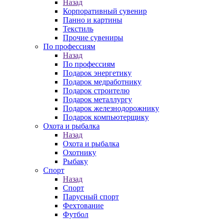
Назад
Корпоративный сувенир
Панно и картины
Текстиль
Прочие сувениры
По профессиям
Назад
По профессиям
Подарок энергетику
Подарок медработнику
Подарок строителю
Подарок металлургу
Подарок железнодорожнику
Подарок компьютерщику
Охота и рыбалка
Назад
Охота и рыбалка
Охотнику
Рыбаку
Спорт
Назад
Спорт
Парусный спорт
Фехтование
Футбол