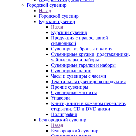
Городской сувенир
Назад
Городской сувенир
Курский сувенир
Назад
Курский сувенир
Продукция с православной
символикой
Сувениры из бронзы и камня
Сувенирные кружки, подстаканники,
чайные пары и наборы
Сувенирные тарелки и наборы
Сувенирные панно
Часы и сувениры с часами
Текстильная сувенирная продукция
Прочие сувениры
Сувенирные магниты
Упаковка
Книги, книги в кожаном переплете,
открытки, CD и DVD диски
Полиграфия
Белгородский сувенир
Назад
Белгородский сувенир