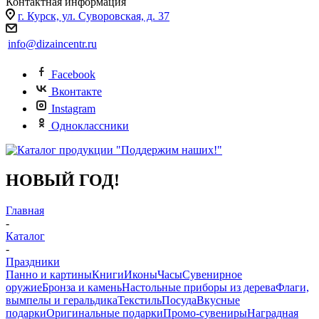
Контактная информация
г. Курск, ул. Суворовская, д. 37
info@dizaincentr.ru
Facebook
Вконтакте
Instagram
Одноклассники
НОВЫЙ ГОД!
Главная
-
Каталог
-
Праздники
Панно и картины
Книги
Иконы
Часы
Сувенирное
оружие
Бронза и камень
Настольные приборы из дерева
Флаги,
вымпелы и геральдика
Текстиль
Посуда
Вкусные
подарки
Оригинальные подарки
Промо-сувениры
Наградная