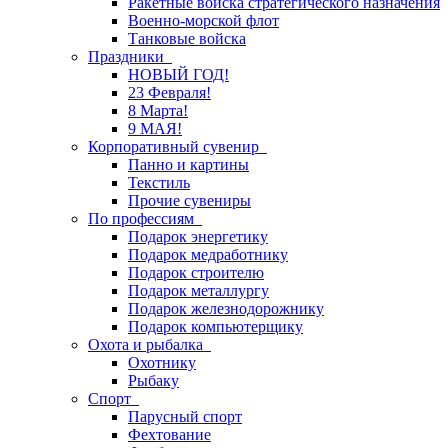
Ракетные войска стратегического назначения
Военно-морской флот
Танковые войска
Праздники
НОВЫЙ ГОД!
23 Февраля!
8 Марта!
9 МАЯ!
Корпоративный сувенир
Панно и картины
Текстиль
Прочие сувениры
По профессиям
Подарок энергетику
Подарок медработнику
Подарок строителю
Подарок металлургу
Подарок железнодорожнику
Подарок компьютерщику
Охота и рыбалка
Охотнику
Рыбаку
Спорт
Парусный спорт
Фехтование