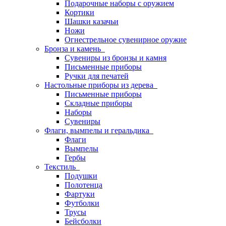
Подарочные наборы с оружием
Кортики
Шашки казачьи
Ножи
Огнестрельное сувенирное оружие
Бронза и камень
Сувениры из бронзы и камня
Письменные приборы
Ручки для печатей
Настольные приборы из дерева
Письменные приборы
Складные приборы
Наборы
Сувениры
Флаги, вымпелы и геральдика
Флаги
Вымпелы
Гербы
Текстиль
Подушки
Полотенца
Фартуки
Футболки
Трусы
Бейсболки