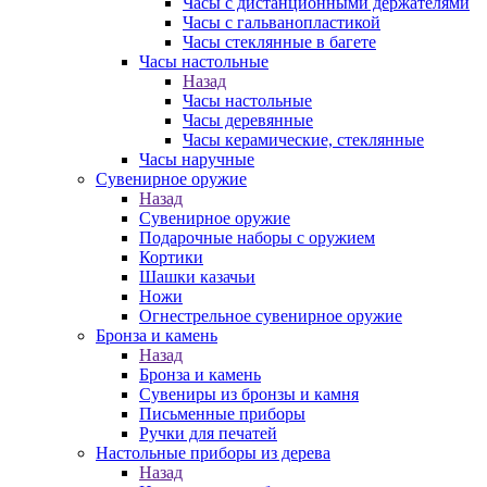
Часы с дистанционными держателями
Часы с гальванопластикой
Часы стеклянные в багете
Часы настольные
Назад
Часы настольные
Часы деревянные
Часы керамические, стеклянные
Часы наручные
Сувенирное оружие
Назад
Сувенирное оружие
Подарочные наборы с оружием
Кортики
Шашки казачьи
Ножи
Огнестрельное сувенирное оружие
Бронза и камень
Назад
Бронза и камень
Сувениры из бронзы и камня
Письменные приборы
Ручки для печатей
Настольные приборы из дерева
Назад