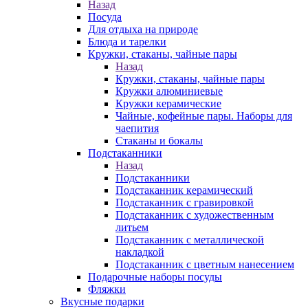
Назад
Посуда
Для отдыха на природе
Блюда и тарелки
Кружки, стаканы, чайные пары
Назад
Кружки, стаканы, чайные пары
Кружки алюминиевые
Кружки керамические
Чайные, кофейные пары. Наборы для
чаепития
Стаканы и бокалы
Подстаканники
Назад
Подстаканники
Подстаканник керамический
Подстаканник c гравировкой
Подстаканник с художественным
литьем
Подстаканник с металлической
накладкой
Подстаканник с цветным нанесением
Подарочные наборы посуды
Фляжки
Вкусные подарки