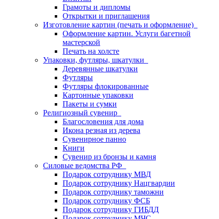
Грамоты и дипломы
Открытки и приглашения
Изготовление картин (печать и оформление)
Оформление картин. Услуги багетной
мастерской
Печать на холсте
Упаковки, футляры, шкатулки
Деревянные шкатулки
Футляры
Футляры флокированные
Картонные упаковки
Пакеты и сумки
Религиозный сувенир
Благословения для дома
Икона резная из дерева
Сувенирное панно
Книги
Сувенир из бронзы и камня
Силовые ведомства РФ
Подарок сотруднику МВД
Подарок сотруднику Нацгвардии
Подарок сотруднику таможни
Подарок сотруднику ФСБ
Подарок сотруднику ГИБДД
Подарок сотруднику МЧС