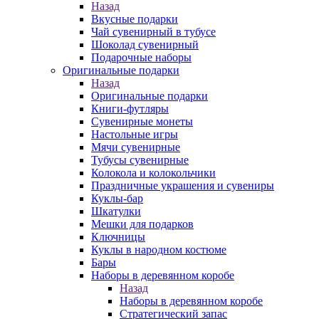
Назад
Вкусные подарки
Чай сувенирный в тубусе
Шоколад сувенирный
Подарочные наборы
Оригинальные подарки
Назад
Оригинальные подарки
Книги-футляры
Сувенирные монеты
Настольные игры
Мячи сувенирные
Тубусы сувенирные
Колокола и колокольчики
Праздничные украшения и сувениры
Куклы-бар
Шкатулки
Мешки для подарков
Ключницы
Куклы в народном костюме
Бары
Наборы в деревянном коробе
Назад
Наборы в деревянном коробе
Стратегический запас