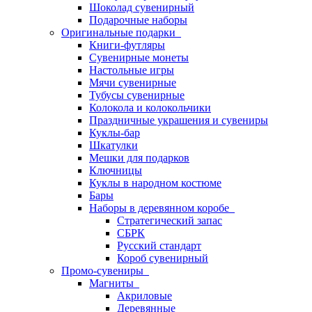
Шоколад сувенирный
Подарочные наборы
Оригинальные подарки
Книги-футляры
Сувенирные монеты
Настольные игры
Мячи сувенирные
Тубусы сувенирные
Колокола и колокольчики
Праздничные украшения и сувениры
Куклы-бар
Шкатулки
Мешки для подарков
Ключницы
Куклы в народном костюме
Бары
Наборы в деревянном коробе
Стратегический запас
СБРК
Русский стандарт
Короб сувенирный
Промо-сувениры
Магниты
Акриловые
Деревянные