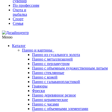
сувенир
По профессиям
Охота и
рыбалка
Спорт
Семья
Меню
Каталог
Панно и картины
Панно из сусального золота
Панно с металлизацией
Панно с перламутром
Панно с объемным художественным литьем
Панно стеклянные
Панно с кожей
Панно с гальванопластикой
Гравюры
Фрески
Панно деревянное резное
Панно керамические
Панно с часами
Панно с объемными элементами