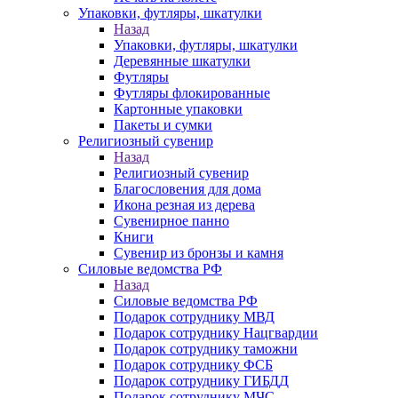
Упаковки, футляры, шкатулки
Назад
Упаковки, футляры, шкатулки
Деревянные шкатулки
Футляры
Футляры флокированные
Картонные упаковки
Пакеты и сумки
Религиозный сувенир
Назад
Религиозный сувенир
Благословения для дома
Икона резная из дерева
Сувенирное панно
Книги
Сувенир из бронзы и камня
Силовые ведомства РФ
Назад
Силовые ведомства РФ
Подарок сотруднику МВД
Подарок сотруднику Нацгвардии
Подарок сотруднику таможни
Подарок сотруднику ФСБ
Подарок сотруднику ГИБДД
Подарок сотруднику МЧС