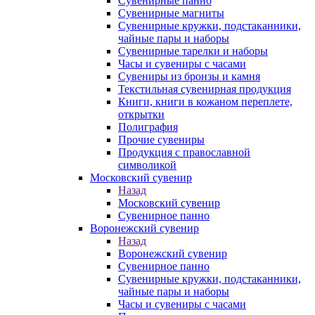
Сувенирные панно
Сувенирные магниты
Сувенирные кружки, подстаканники,
чайные пары и наборы
Сувенирные тарелки и наборы
Часы и сувениры с часами
Сувениры из бронзы и камня
Текстильная сувенирная продукция
Книги, книги в кожаном переплете,
открытки
Полиграфия
Прочие сувениры
Продукция с православной
символикой
Московский сувенир
Назад
Московский сувенир
Сувенирное панно
Воронежский сувенир
Назад
Воронежский сувенир
Сувенирное панно
Сувенирные кружки, подстаканники,
чайные пары и наборы
Часы и сувениры с часами