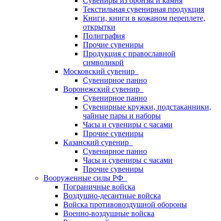
Сувениры из бронзы и камня
Текстильная сувенирная продукция
Книги, книги в кожаном переплете,
открытки
Полиграфия
Прочие сувениры
Продукция с православной
символикой
Московский сувенир
Сувенирное панно
Воронежский сувенир
Сувенирное панно
Сувенирные кружки, подстаканники,
чайные пары и наборы
Часы и сувениры с часами
Прочие сувениры
Казанский сувенир
Сувенирное панно
Часы и сувениры с часами
Прочие сувениры
Вооруженные силы РФ
Пограничные войска
Воздушно-десантные войска
Войска противовоздушной обороны
Военно-воздушные войска