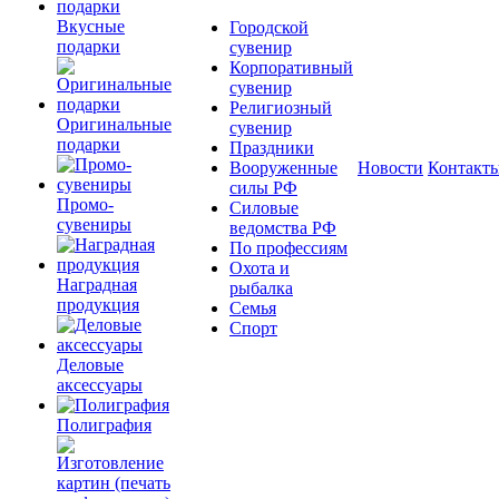
Вкусные
Городской
подарки
сувенир
Корпоративный
сувенир
Религиозный
Оригинальные
сувенир
подарки
Праздники
Вооруженные
Новости
Контакт
силы РФ
Промо-
Силовые
сувениры
ведомства РФ
По профессиям
Охота и
Наградная
рыбалка
продукция
Семья
Спорт
Деловые
аксессуары
Полиграфия