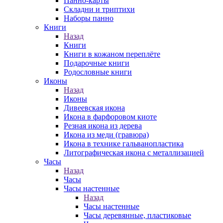
Панно-карты
Складни и триптихи
Наборы панно
Книги
Назад
Книги
Книги в кожаном переплёте
Подарочные книги
Родословные книги
Иконы
Назад
Иконы
Дивеевская икона
Икона в фарфоровом киоте
Резная икона из дерева
Икона из меди (гравюра)
Икона в технике гальванопластика
Литографическая икона с металлизацией
Часы
Назад
Часы
Часы настенные
Назад
Часы настенные
Часы деревянные, пластиковые