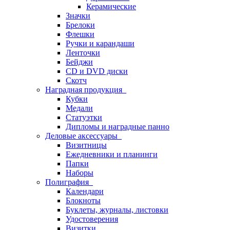
Керамические
Значки
Брелоки
Флешки
Ручки и карандаши
Ленточки
Бейджи
CD и DVD диски
Скотч
Наградная продукция
Кубки
Медали
Статуэтки
Дипломы и наградные панно
Деловые аксессуары
Визитницы
Ежедневники и планинги
Папки
Наборы
Полиграфия
Календари
Блокноты
Буклеты, журналы, листовки
Удостоверения
Визитки