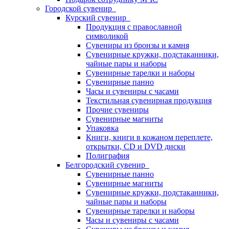
Городской сувенир
Курский сувенир
Продукция с православной
символикой
Сувениры из бронзы и камня
Сувенирные кружки, подстаканники,
чайные пары и наборы
Сувенирные тарелки и наборы
Сувенирные панно
Часы и сувениры с часами
Текстильная сувенирная продукция
Прочие сувениры
Сувенирные магниты
Упаковка
Книги, книги в кожаном переплете,
открытки, CD и DVD диски
Полиграфия
Белгородский сувенир
Сувенирные панно
Сувенирные магниты
Сувенирные кружки, подстаканники,
чайные пары и наборы
Сувенирные тарелки и наборы
Часы и сувениры с часами