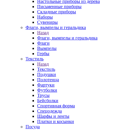
Настольные приборы из дерева
Письменные приборы
Складные приборы
Наборы
Сувениры
Флаги, вымпелы и геральдика
Назад
Флаги, вымпелы и геральдика
Флаги
Вымпелы
Гербы
Текстиль
Назад
Текстиль
Подушки
Полотенца
Фартуки
Футболки
Трусы
Бейсболки
Спортивная форма
Спецодежда
Шарфы и ленты
Платки и косынки
Посуда