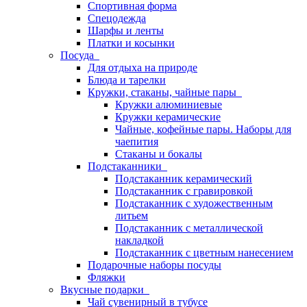
Спортивная форма
Спецодежда
Шарфы и ленты
Платки и косынки
Посуда
Для отдыха на природе
Блюда и тарелки
Кружки, стаканы, чайные пары
Кружки алюминиевые
Кружки керамические
Чайные, кофейные пары. Наборы для
чаепития
Стаканы и бокалы
Подстаканники
Подстаканник керамический
Подстаканник c гравировкой
Подстаканник с художественным
литьем
Подстаканник с металлической
накладкой
Подстаканник с цветным нанесением
Подарочные наборы посуды
Фляжки
Вкусные подарки
Чай сувенирный в тубусе