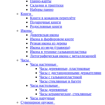
Панно-карты
Складни и триптихи
Наборы панно
Книги
Книги в кожаном переплёте
Подарочные книги
Родословные книги
Иконы
Дивеевская икона
Икона в фарфоровом киоте
Резная икона из дерева
Икона из меди (гравюра)
Икона в технике гальванопластика
Литографическая икона с металлизацией
Часы
Часы настенные
Часы деревянные, пластиковые
Часы с дистанционными держателями
Часы с гальванопластикой
Часы стеклянные в багете
Часы настольные
Часы деревянные
Часы керамические, стеклянные
Часы наручные
Сувенирное оружие