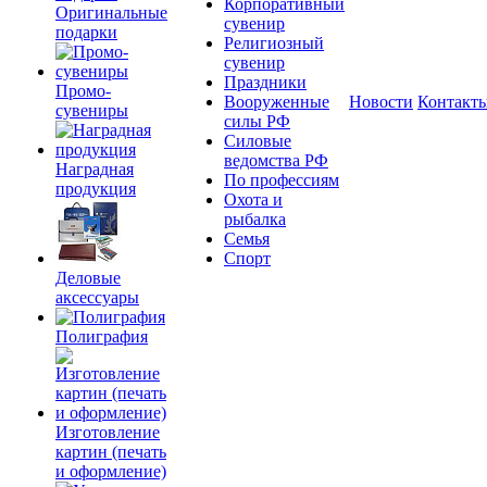
Корпоративный
Оригинальные
сувенир
подарки
Религиозный
сувенир
Праздники
Промо-
Вооруженные
Новости
Контакт
сувениры
силы РФ
Силовые
ведомства РФ
Наградная
По профессиям
продукция
Охота и
рыбалка
Семья
Спорт
Деловые
аксессуары
Полиграфия
Изготовление
картин (печать
и оформление)