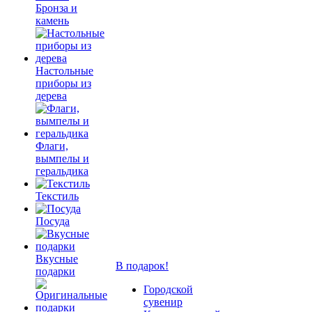
Бронза и
камень
Настольные
приборы из
дерева
Флаги,
вымпелы и
геральдика
Текстиль
Посуда
Вкусные
В подарок!
подарки
Городской
сувенир