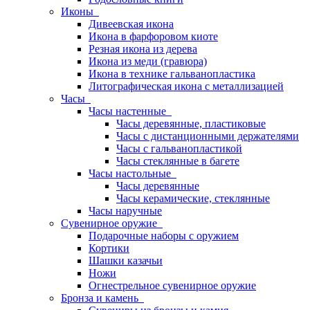
Иконы
Дивеевская икона
Икона в фарфоровом киоте
Резная икона из дерева
Икона из меди (гравюра)
Икона в технике гальванопластика
Литографическая икона с металлизацией
Часы
Часы настенные
Часы деревянные, пластиковые
Часы с дистанционными держателями
Часы с гальванопластикой
Часы стеклянные в багете
Часы настольные
Часы деревянные
Часы керамические, стеклянные
Часы наручные
Сувенирное оружие
Подарочные наборы с оружием
Кортики
Шашки казачьи
Ножи
Огнестрельное сувенирное оружие
Бронза и камень