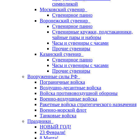
символикой
Московский сувенир
Сувенирное панно
Воронежский сувенир
Сувенирное панно
Сувенирные кружки, подстаканники,
чайные пары и наборы
Часы и сувениры с часами
Прочие сувениры
Казанский сувенир
Сувенирное панно
Часы и сувениры с часами
Прочие сувениры
Вооруженные силы РФ
Пограничные войска
Воздушно-десантные войска
Войска противовоздушной обороны
Военно-воздушные войска
Ракетные войска стратегического назначения
Военно-морской флот
Танковые войска
Праздники
НОВЫЙ ГОД!
23 Февраля!
8 Марта!