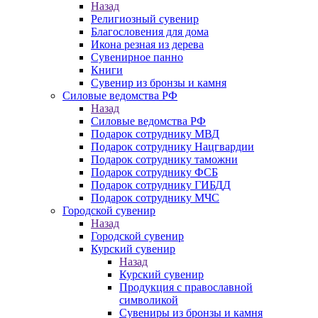
Назад
Религиозный сувенир
Благословения для дома
Икона резная из дерева
Сувенирное панно
Книги
Сувенир из бронзы и камня
Силовые ведомства РФ
Назад
Силовые ведомства РФ
Подарок сотруднику МВД
Подарок сотруднику Нацгвардии
Подарок сотруднику таможни
Подарок сотруднику ФСБ
Подарок сотруднику ГИБДД
Подарок сотруднику МЧС
Городской сувенир
Назад
Городской сувенир
Курский сувенир
Назад
Курский сувенир
Продукция с православной
символикой
Сувениры из бронзы и камня