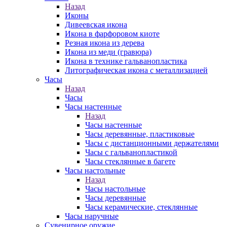
Назад
Иконы
Дивеевская икона
Икона в фарфоровом киоте
Резная икона из дерева
Икона из меди (гравюра)
Икона в технике гальванопластика
Литографическая икона с металлизацией
Часы
Назад
Часы
Часы настенные
Назад
Часы настенные
Часы деревянные, пластиковые
Часы с дистанционными держателями
Часы с гальванопластикой
Часы стеклянные в багете
Часы настольные
Назад
Часы настольные
Часы деревянные
Часы керамические, стеклянные
Часы наручные
Сувенирное оружие