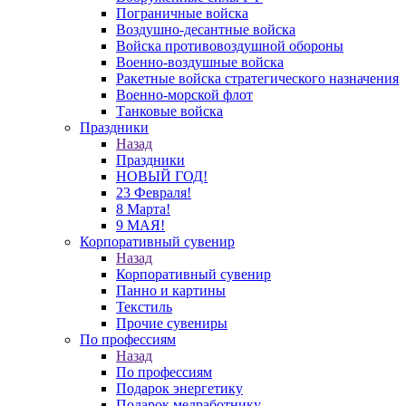
Пограничные войска
Воздушно-десантные войска
Войска противовоздушной обороны
Военно-воздушные войска
Ракетные войска стратегического назначения
Военно-морской флот
Танковые войска
Праздники
Назад
Праздники
НОВЫЙ ГОД!
23 Февраля!
8 Марта!
9 МАЯ!
Корпоративный сувенир
Назад
Корпоративный сувенир
Панно и картины
Текстиль
Прочие сувениры
По профессиям
Назад
По профессиям
Подарок энергетику
Подарок медработнику