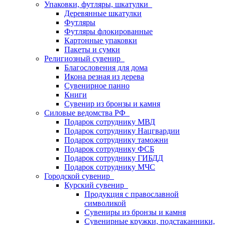
Упаковки, футляры, шкатулки
Деревянные шкатулки
Футляры
Футляры флокированные
Картонные упаковки
Пакеты и сумки
Религиозный сувенир
Благословения для дома
Икона резная из дерева
Сувенирное панно
Книги
Сувенир из бронзы и камня
Силовые ведомства РФ
Подарок сотруднику МВД
Подарок сотруднику Нацгвардии
Подарок сотруднику таможни
Подарок сотруднику ФСБ
Подарок сотруднику ГИБДД
Подарок сотруднику МЧС
Городской сувенир
Курский сувенир
Продукция с православной
символикой
Сувениры из бронзы и камня
Сувенирные кружки, подстаканники,