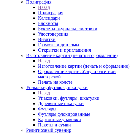
Полиграфия
Назад
Полиграфия
Календари
Блокноты
Буклеты, журналы, листовки
Удостоверения
Визитки
Грамоты и дипломы
Открытки и приглашения
Изготовление картин (печать и оформление)
Назад
Изготовление картин (печать и оформление)
Оформление картин. Услуги багетной
мастерской
Печать на холсте
Упаковки, футляры, шкатулки
Назад
Упаковки, футляры, шкатулки
Деревянные шкатулки
Футляры
Футляры флокированные
Картонные упаковки
Пакеты и сумки
Религиозный сувенир