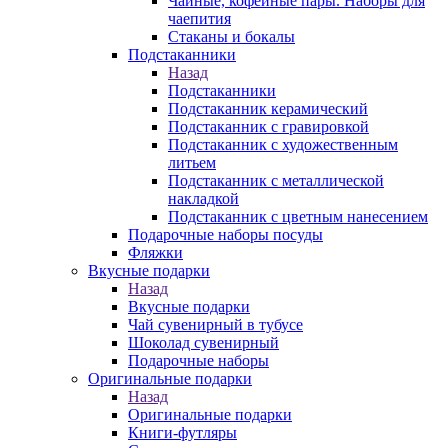
Чайные, кофейные пары. Наборы для
чаепития
Стаканы и бокалы
Подстаканники
Назад
Подстаканники
Подстаканник керамический
Подстаканник c гравировкой
Подстаканник с художественным
литьем
Подстаканник с металлической
накладкой
Подстаканник с цветным нанесением
Подарочные наборы посуды
Фляжки
Вкусные подарки
Назад
Вкусные подарки
Чай сувенирный в тубусе
Шоколад сувенирный
Подарочные наборы
Оригинальные подарки
Назад
Оригинальные подарки
Книги-футляры