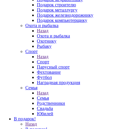
Подарок строителю
Подарок металлургу
Подарок железнодорожнику
Подарок компьютерщику
Охота и рыбалка
Назад
Охота и рыбалка
Охотнику
Рыбаку
Спорт
Назад
Спорт
Парусный спорт
Фехтование
Футбол
Наградная продукция
Семья
Назад
Семья
Родственники
Свадьба
Юбилей
В подарок!
Назад