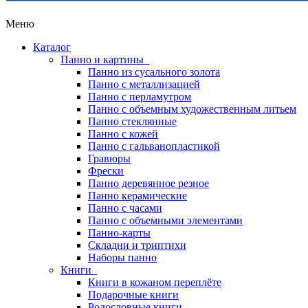
Меню
Каталог
Панно и картины
Панно из сусального золота
Панно с металлизацией
Панно с перламутром
Панно с объемным художественным литьем
Панно стеклянные
Панно с кожей
Панно с гальванопластикой
Гравюры
Фрески
Панно деревянное резное
Панно керамические
Панно с часами
Панно с объемными элементами
Панно-карты
Складни и триптихи
Наборы панно
Книги
Книги в кожаном переплёте
Подарочные книги
Родословные книги