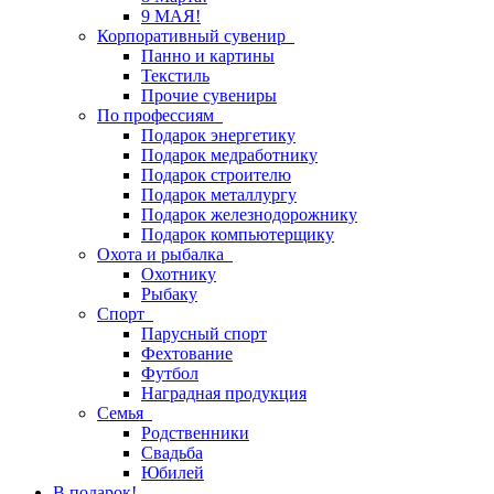
9 МАЯ!
Корпоративный сувенир
Панно и картины
Текстиль
Прочие сувениры
По профессиям
Подарок энергетику
Подарок медработнику
Подарок строителю
Подарок металлургу
Подарок железнодорожнику
Подарок компьютерщику
Охота и рыбалка
Охотнику
Рыбаку
Спорт
Парусный спорт
Фехтование
Футбол
Наградная продукция
Семья
Родственники
Свадьба
Юбилей
В подарок!