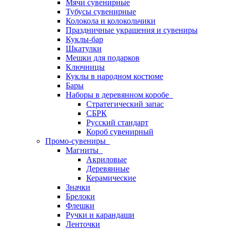
Мячи сувенирные
Тубусы сувенирные
Колокола и колокольчики
Праздничные украшения и сувениры
Куклы-бар
Шкатулки
Мешки для подарков
Ключницы
Куклы в народном костюме
Бары
Наборы в деревянном коробе
Стратегический запас
СБРК
Русский стандарт
Короб сувенирный
Промо-сувениры
Магниты
Акриловые
Деревянные
Керамические
Значки
Брелоки
Флешки
Ручки и карандаши
Ленточки