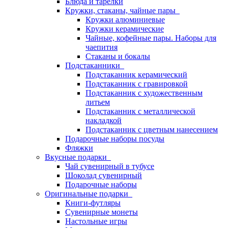
Блюда и тарелки
Кружки, стаканы, чайные пары
Кружки алюминиевые
Кружки керамические
Чайные, кофейные пары. Наборы для
чаепития
Стаканы и бокалы
Подстаканники
Подстаканник керамический
Подстаканник c гравировкой
Подстаканник с художественным
литьем
Подстаканник с металлической
накладкой
Подстаканник с цветным нанесением
Подарочные наборы посуды
Фляжки
Вкусные подарки
Чай сувенирный в тубусе
Шоколад сувенирный
Подарочные наборы
Оригинальные подарки
Книги-футляры
Сувенирные монеты
Настольные игры