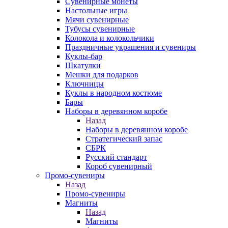
Сувенирные монеты
Настольные игры
Мячи сувенирные
Тубусы сувенирные
Колокола и колокольчики
Праздничные украшения и сувениры
Куклы-бар
Шкатулки
Мешки для подарков
Ключницы
Куклы в народном костюме
Бары
Наборы в деревянном коробе
Назад
Наборы в деревянном коробе
Стратегический запас
СБРК
Русский стандарт
Короб сувенирный
Промо-сувениры
Назад
Промо-сувениры
Магниты
Назад
Магниты