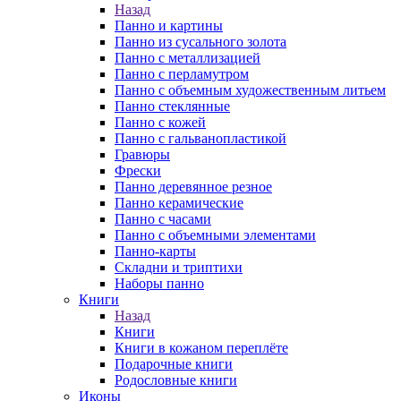
Назад
Панно и картины
Панно из сусального золота
Панно с металлизацией
Панно с перламутром
Панно с объемным художественным литьем
Панно стеклянные
Панно с кожей
Панно с гальванопластикой
Гравюры
Фрески
Панно деревянное резное
Панно керамические
Панно с часами
Панно с объемными элементами
Панно-карты
Складни и триптихи
Наборы панно
Книги
Назад
Книги
Книги в кожаном переплёте
Подарочные книги
Родословные книги
Иконы