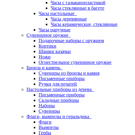
Часы с гальванопластикой
Часы стеклянные в багете
Часы настольные
Часы деревянные
Часы керамические, стеклянные
Часы наручные
Сувенирное оружие
Подарочные наборы с оружием
Кортики
Шашки казачьи
Ножи
Огнестрельное сувенирное оружие
Бронза и камень
Сувениры из бронзы и камня
Письменные приборы
Ручки для печатей
Настольные приборы из дерева
Письменные приборы
Складные приборы
Наборы
Сувениры
Флаги, вымпелы и геральдика
Флаги
Вымпелы
Гербы