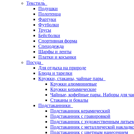
Текстиль
Подушки
Полотенца
Фартуки
Футболки
Трусы
Бейсболки
Спортивная форма
Спецодежда
Шарфы и ленты
Платки и косынки
Посуда
Для отдыха на природе
Блюда и тарелки
Кружки, стаканы, чайные пары
Кружки алюминиевые
Кружки керамические
Чайные, кофейные пары. Наборы для ча
Стаканы и бокалы
Подстаканники
Подстаканник керамический
Подстаканник c гравировкой
Подстаканник с художественным литье
Подстаканник с металлической накладк
Подстаканник с цветным нанесением