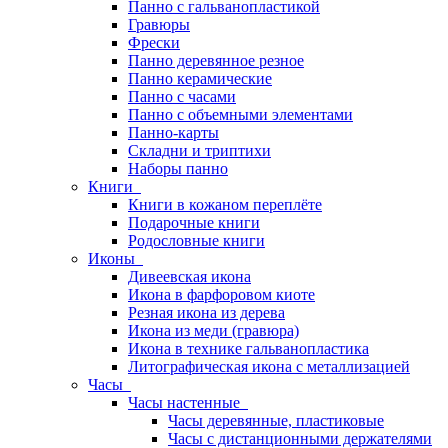
Панно с гальванопластикой
Гравюры
Фрески
Панно деревянное резное
Панно керамические
Панно с часами
Панно с объемными элементами
Панно-карты
Складни и триптихи
Наборы панно
Книги
Книги в кожаном переплёте
Подарочные книги
Родословные книги
Иконы
Дивеевская икона
Икона в фарфоровом киоте
Резная икона из дерева
Икона из меди (гравюра)
Икона в технике гальванопластика
Литографическая икона с металлизацией
Часы
Часы настенные
Часы деревянные, пластиковые
Часы с дистанционными держателями