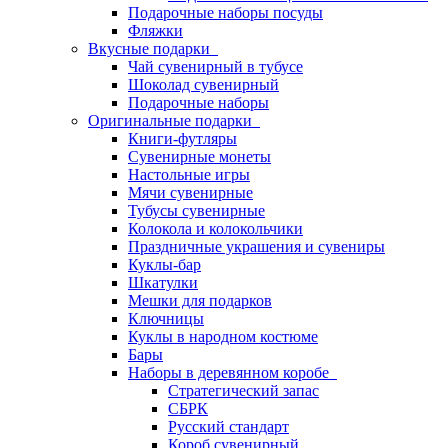
Подарочные наборы посуды
Фляжки
Вкусные подарки
Чай сувенирный в тубусе
Шоколад сувенирный
Подарочные наборы
Оригинальные подарки
Книги-футляры
Сувенирные монеты
Настольные игры
Мячи сувенирные
Тубусы сувенирные
Колокола и колокольчики
Праздничные украшения и сувениры
Куклы-бар
Шкатулки
Мешки для подарков
Ключницы
Куклы в народном костюме
Бары
Наборы в деревянном коробе
Стратегический запас
СБРК
Русский стандарт
Короб сувенирный