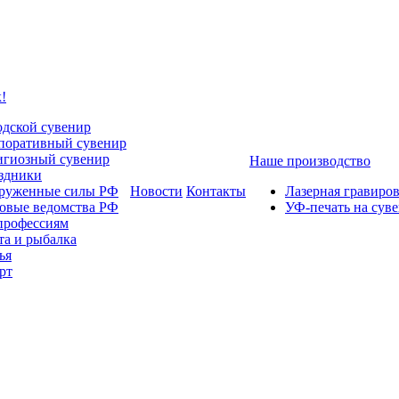
!
одской сувенир
поративный сувенир
игиозный сувенир
Наше производство
здники
руженные силы РФ
Новости
Контакты
Лазерная гравиро
овые ведомства РФ
УФ-печать на сув
профессиям
та и рыбалка
ья
рт