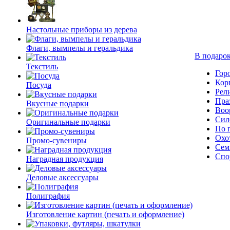
Настольные приборы из дерева
Флаги, вымпелы и геральдика
В подарок
Текстиль
Гор
Кор
Посуда
Рел
Пра
Вкусные подарки
Воо
Сил
Оригинальные подарки
По 
Охо
Промо-сувениры
Сем
Спо
Наградная продукция
Деловые аксессуары
Полиграфия
Изготовление картин (печать и оформление)