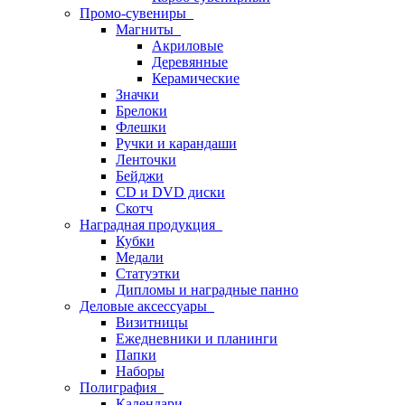
Промо-сувениры
Магниты
Акриловые
Деревянные
Керамические
Значки
Брелоки
Флешки
Ручки и карандаши
Ленточки
Бейджи
CD и DVD диски
Скотч
Наградная продукция
Кубки
Медали
Статуэтки
Дипломы и наградные панно
Деловые аксессуары
Визитницы
Ежедневники и планинги
Папки
Наборы
Полиграфия
Календари