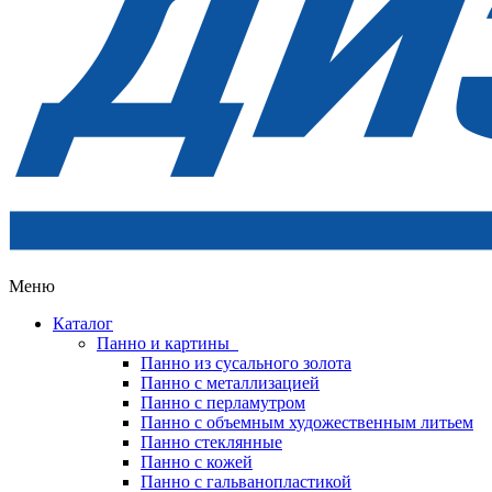
Меню
Каталог
Панно и картины
Панно из сусального золота
Панно с металлизацией
Панно с перламутром
Панно с объемным художественным литьем
Панно стеклянные
Панно с кожей
Панно с гальванопластикой