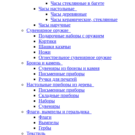
Часы стеклянные в багете
Часы настольные
Часы деревянные
Часы керамические, стеклянные
Часы наручные
Сувенирное оружие
Подарочные наборы с оружием
Кортики
Шашки казачьи
Ножи
Огнестрельное сувенирное оружие
Бронза и камень
Сувениры из бронзы и камня
Письменные приборы
Ручки для печатей
Настольные приборы из дерева
Письменные приборы
Складные приборы
Наборы
Сувениры
Флаги, вымпелы и геральдика
Флаги
Вымпелы
Гербы
Текстиль