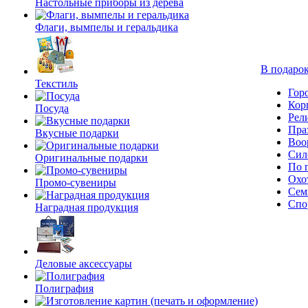
Настольные приборы из дерева
Флаги, вымпелы и геральдика
В подарок
Текстиль
Гор
Кор
Посуда
Рел
Пра
Вкусные подарки
Воо
Сил
Оригинальные подарки
По 
Охо
Промо-сувениры
Сем
Спо
Наградная продукция
Деловые аксессуары
Полиграфия