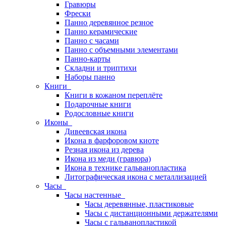
Гравюры
Фрески
Панно деревянное резное
Панно керамические
Панно с часами
Панно с объемными элементами
Панно-карты
Складни и триптихи
Наборы панно
Книги
Книги в кожаном переплёте
Подарочные книги
Родословные книги
Иконы
Дивеевская икона
Икона в фарфоровом киоте
Резная икона из дерева
Икона из меди (гравюра)
Икона в технике гальванопластика
Литографическая икона с металлизацией
Часы
Часы настенные
Часы деревянные, пластиковые
Часы с дистанционными держателями
Часы с гальванопластикой