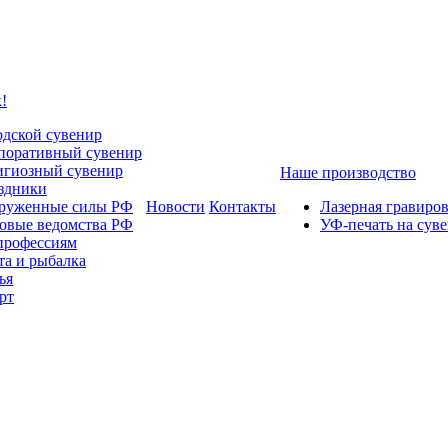
!
одской сувенир
поративный сувенир
игиозный сувенир
Наше производство
здники
руженные силы РФ
Новости
Контакты
Лазерная гравиро
овые ведомства РФ
УФ-печать на сув
профессиям
та и рыбалка
ья
рт