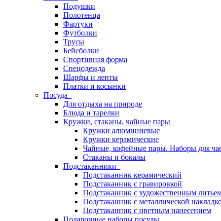
Подушки
Полотенца
Фартуки
Футболки
Трусы
Бейсболки
Спортивная форма
Спецодежда
Шарфы и ленты
Платки и косынки
Посуда
Для отдыха на природе
Блюда и тарелки
Кружки, стаканы, чайные пары
Кружки алюминиевые
Кружки керамические
Чайные, кофейные пары. Наборы для ча
Стаканы и бокалы
Подстаканники
Подстаканник керамический
Подстаканник c гравировкой
Подстаканник с художественным литье
Подстаканник с металлической накладк
Подстаканник с цветным нанесением
Подарочные наборы посуды