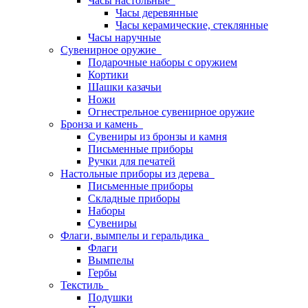
Часы настольные
Часы деревянные
Часы керамические, стеклянные
Часы наручные
Сувенирное оружие
Подарочные наборы с оружием
Кортики
Шашки казачьи
Ножи
Огнестрельное сувенирное оружие
Бронза и камень
Сувениры из бронзы и камня
Письменные приборы
Ручки для печатей
Настольные приборы из дерева
Письменные приборы
Складные приборы
Наборы
Сувениры
Флаги, вымпелы и геральдика
Флаги
Вымпелы
Гербы
Текстиль
Подушки