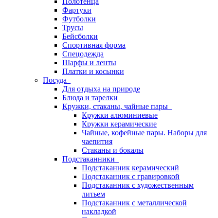
Полотенца
Фартуки
Футболки
Трусы
Бейсболки
Спортивная форма
Спецодежда
Шарфы и ленты
Платки и косынки
Посуда
Для отдыха на природе
Блюда и тарелки
Кружки, стаканы, чайные пары
Кружки алюминиевые
Кружки керамические
Чайные, кофейные пары. Наборы для
чаепития
Стаканы и бокалы
Подстаканники
Подстаканник керамический
Подстаканник c гравировкой
Подстаканник с художественным
литьем
Подстаканник с металлической
накладкой