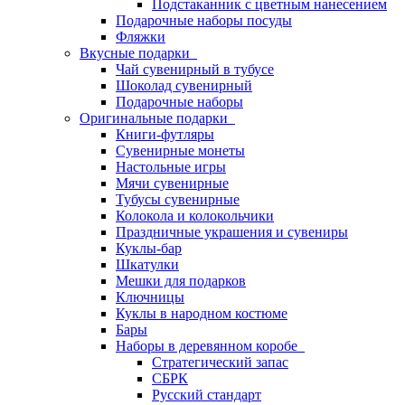
Подстаканник с цветным нанесением
Подарочные наборы посуды
Фляжки
Вкусные подарки
Чай сувенирный в тубусе
Шоколад сувенирный
Подарочные наборы
Оригинальные подарки
Книги-футляры
Сувенирные монеты
Настольные игры
Мячи сувенирные
Тубусы сувенирные
Колокола и колокольчики
Праздничные украшения и сувениры
Куклы-бар
Шкатулки
Мешки для подарков
Ключницы
Куклы в народном костюме
Бары
Наборы в деревянном коробе
Стратегический запас
СБРК
Русский стандарт