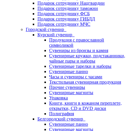
Подарок сотруднику Нацгвардии
Подарок сотруднику таможни
Подарок сотруднику ФСБ
Подарок сотруднику ГИБДД
Подарок сотруднику МЧС
Городской сувенир
Курский сувенир
Продукция с православной
символикой
Сувениры из бронзы и камня
Сувенирные кружки, подстаканники,
чайные пары и наборы
Сувенирные тарелки и наборы
Сувенирные панно
Часы и сувениры с часами
Текстильная сувенирная продукция
Прочие сувениры
Сувенирные магниты
Упаковка
Книги, книги в кожаном переплете,
открытки, CD и DVD диски
Полиграфия
Белгородский сувенир
Сувенирные панно
Сувенирные магниты