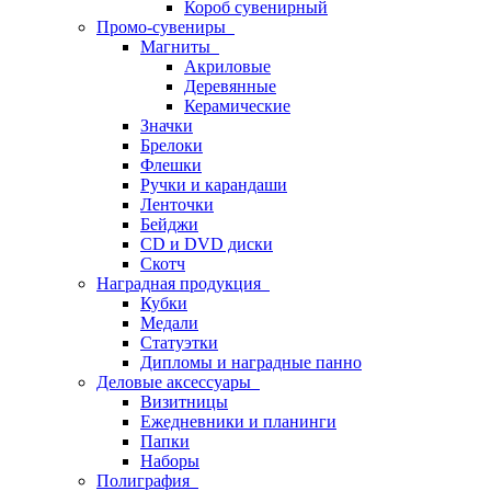
Короб сувенирный
Промо-сувениры
Магниты
Акриловые
Деревянные
Керамические
Значки
Брелоки
Флешки
Ручки и карандаши
Ленточки
Бейджи
CD и DVD диски
Скотч
Наградная продукция
Кубки
Медали
Статуэтки
Дипломы и наградные панно
Деловые аксессуары
Визитницы
Ежедневники и планинги
Папки
Наборы
Полиграфия