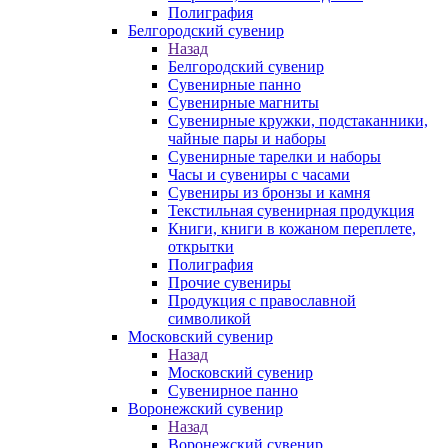
Полиграфия
Белгородский сувенир
Назад
Белгородский сувенир
Сувенирные панно
Сувенирные магниты
Сувенирные кружки, подстаканники,
чайные пары и наборы
Сувенирные тарелки и наборы
Часы и сувениры с часами
Сувениры из бронзы и камня
Текстильная сувенирная продукция
Книги, книги в кожаном переплете,
открытки
Полиграфия
Прочие сувениры
Продукция с православной
символикой
Московский сувенир
Назад
Московский сувенир
Сувенирное панно
Воронежский сувенир
Назад
Воронежский сувенир