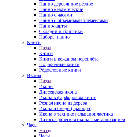
Панно деревянное резное
Панно керамические
Панно с часами
Панно с объемными элементами
Панно-карты
Складни и триптихи
Наборы панно
Книги
Назад
Книги
Книги в кожаном переплёте
Подарочные книги
Родословные книги
Иконы
Назад
Иконы
Дивеевская икона
Икона в фарфоровом киоте
Резная икона из дерева
Икона из меди (гравюра)
Икона в технике гальванопластика
Литографическая икона с металлизацией
Часы
Назад
Часы