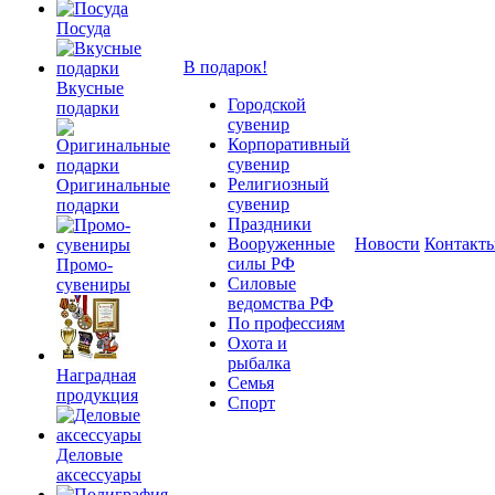
Посуда
В подарок!
Вкусные
Городской
подарки
сувенир
Корпоративный
сувенир
Религиозный
Оригинальные
сувенир
подарки
Праздники
Вооруженные
Новости
Контакт
силы РФ
Промо-
Силовые
сувениры
ведомства РФ
По профессиям
Охота и
рыбалка
Наградная
Семья
продукция
Спорт
Деловые
аксессуары