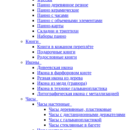
Панно деревянное резное
Панно керамические
Панно с часами
Панно с объемными элементами
Панно-карты
Складни и триптихи
Наборы панно
Книги
Книги в кожаном переплёте
Подарочные книги
Родословные книги
Иконы
Дивеевская икона
Икона в фарфоровом киоте
Резная икона из дерева
Икона из меди (гравюра)
Икона в технике гальванопластика
Литографическая икона с металлизацией
Часы
Часы настенные
Часы деревянные, пластиковые
Часы с дистанционными держателями
Часы с гальванопластикой
Часы стеклянные в багете