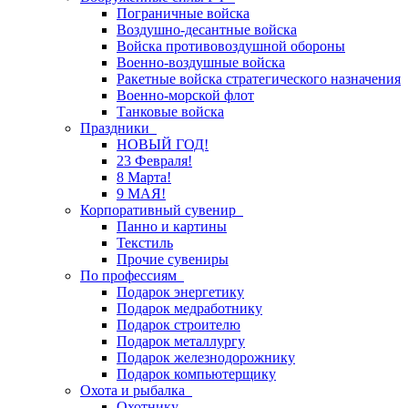
Пограничные войска
Воздушно-десантные войска
Войска противовоздушной обороны
Военно-воздушные войска
Ракетные войска стратегического назначения
Военно-морской флот
Танковые войска
Праздники
НОВЫЙ ГОД!
23 Февраля!
8 Марта!
9 МАЯ!
Корпоративный сувенир
Панно и картины
Текстиль
Прочие сувениры
По профессиям
Подарок энергетику
Подарок медработнику
Подарок строителю
Подарок металлургу
Подарок железнодорожнику
Подарок компьютерщику
Охота и рыбалка
Охотнику