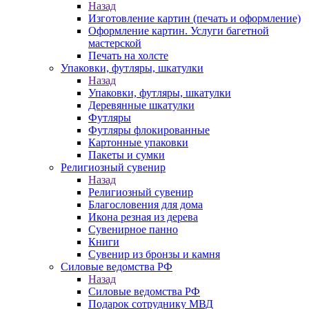
Назад
Изготовление картин (печать и оформление)
Оформление картин. Услуги багетной
мастерской
Печать на холсте
Упаковки, футляры, шкатулки
Назад
Упаковки, футляры, шкатулки
Деревянные шкатулки
Футляры
Футляры флокированные
Картонные упаковки
Пакеты и сумки
Религиозный сувенир
Назад
Религиозный сувенир
Благословения для дома
Икона резная из дерева
Сувенирное панно
Книги
Сувенир из бронзы и камня
Силовые ведомства РФ
Назад
Силовые ведомства РФ
Подарок сотруднику МВД