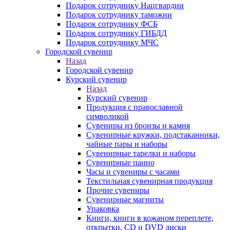
Подарок сотруднику Нацгвардии
Подарок сотруднику таможни
Подарок сотруднику ФСБ
Подарок сотруднику ГИБДД
Подарок сотруднику МЧС
Городской сувенир
Назад
Городской сувенир
Курский сувенир
Назад
Курский сувенир
Продукция с православной
символикой
Сувениры из бронзы и камня
Сувенирные кружки, подстаканники,
чайные пары и наборы
Сувенирные тарелки и наборы
Сувенирные панно
Часы и сувениры с часами
Текстильная сувенирная продукция
Прочие сувениры
Сувенирные магниты
Упаковка
Книги, книги в кожаном переплете,
открытки, CD и DVD диски