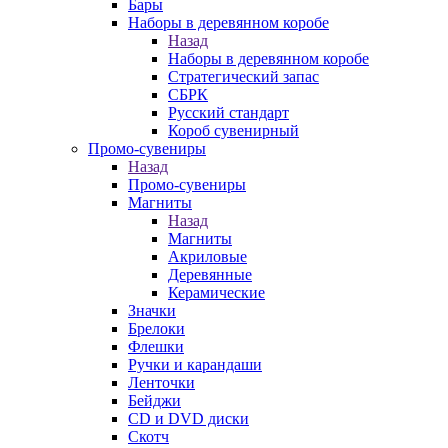
Бары
Наборы в деревянном коробе
Назад
Наборы в деревянном коробе
Стратегический запас
СБРК
Русский стандарт
Короб сувенирный
Промо-сувениры
Назад
Промо-сувениры
Магниты
Назад
Магниты
Акриловые
Деревянные
Керамические
Значки
Брелоки
Флешки
Ручки и карандаши
Ленточки
Бейджи
CD и DVD диски
Скотч