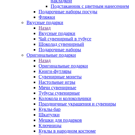
накладкой
Подстаканник с цветным нанесением
Подарочные наборы посуды
Фляжки
Вкусные подарки
Назад
Вкусные подарки
Чай сувенирный в тубусе
Шоколад сувенирный
Подарочные наборы
Оригинальные подарки
Назад
Оригинальные подарки
Книги-футляры
Сувенирные монеты
Настольные игры
Мячи сувенирные
Тубусы сувенирные
Колокола и колокольчики
Праздничные украшения и сувениры
Куклы-бар
Шкатулки
Мешки для подарков
Ключницы
Куклы в народном костюме