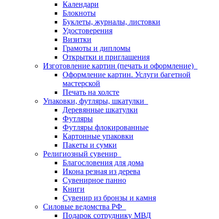
Календари
Блокноты
Буклеты, журналы, листовки
Удостоверения
Визитки
Грамоты и дипломы
Открытки и приглашения
Изготовление картин (печать и оформление)
Оформление картин. Услуги багетной
мастерской
Печать на холсте
Упаковки, футляры, шкатулки
Деревянные шкатулки
Футляры
Футляры флокированные
Картонные упаковки
Пакеты и сумки
Религиозный сувенир
Благословения для дома
Икона резная из дерева
Сувенирное панно
Книги
Сувенир из бронзы и камня
Силовые ведомства РФ
Подарок сотруднику МВД