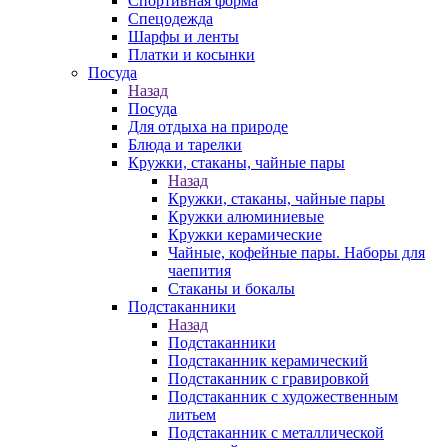
Спортивная форма
Спецодежда
Шарфы и ленты
Платки и косынки
Посуда
Назад
Посуда
Для отдыха на природе
Блюда и тарелки
Кружки, стаканы, чайные пары
Назад
Кружки, стаканы, чайные пары
Кружки алюминиевые
Кружки керамические
Чайные, кофейные пары. Наборы для
чаепития
Стаканы и бокалы
Подстаканники
Назад
Подстаканники
Подстаканник керамический
Подстаканник c гравировкой
Подстаканник с художественным
литьем
Подстаканник с металлической