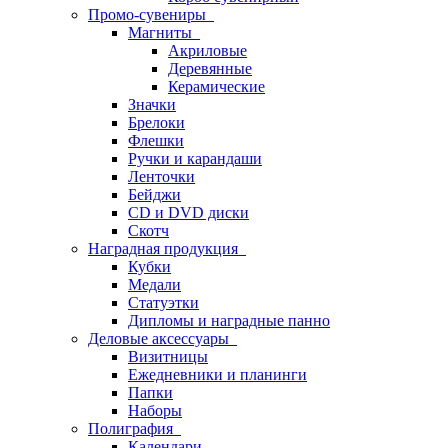
Промо-сувениры
Магниты
Акриловые
Деревянные
Керамические
Значки
Брелоки
Флешки
Ручки и карандаши
Ленточки
Бейджи
CD и DVD диски
Скотч
Наградная продукция
Кубки
Медали
Статуэтки
Дипломы и наградные панно
Деловые аксессуары
Визитницы
Ежедневники и планинги
Папки
Наборы
Полиграфия
Календари