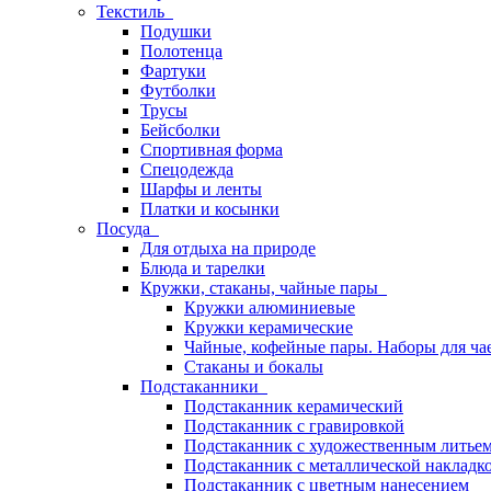
Текстиль
Подушки
Полотенца
Фартуки
Футболки
Трусы
Бейсболки
Спортивная форма
Спецодежда
Шарфы и ленты
Платки и косынки
Посуда
Для отдыха на природе
Блюда и тарелки
Кружки, стаканы, чайные пары
Кружки алюминиевые
Кружки керамические
Чайные, кофейные пары. Наборы для ча
Стаканы и бокалы
Подстаканники
Подстаканник керамический
Подстаканник c гравировкой
Подстаканник с художественным литье
Подстаканник с металлической накладк
Подстаканник с цветным нанесением