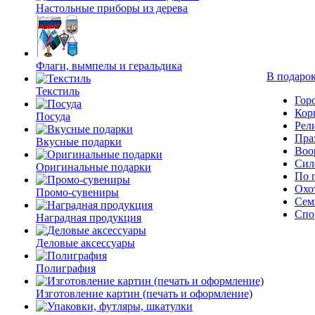
Настольные приборы из дерева
Флаги, вымпелы и геральдика
В подарок
Текстиль
Гор
Кор
Посуда
Рел
Пра
Вкусные подарки
Воо
Сил
Оригинальные подарки
По 
Охо
Промо-сувениры
Сем
Спо
Наградная продукция
Деловые аксессуары
Полиграфия
Изготовление картин (печать и оформление)