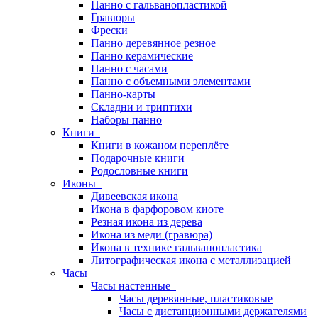
Панно с гальванопластикой
Гравюры
Фрески
Панно деревянное резное
Панно керамические
Панно с часами
Панно с объемными элементами
Панно-карты
Складни и триптихи
Наборы панно
Книги
Книги в кожаном переплёте
Подарочные книги
Родословные книги
Иконы
Дивеевская икона
Икона в фарфоровом киоте
Резная икона из дерева
Икона из меди (гравюра)
Икона в технике гальванопластика
Литографическая икона с металлизацией
Часы
Часы настенные
Часы деревянные, пластиковые
Часы с дистанционными держателями