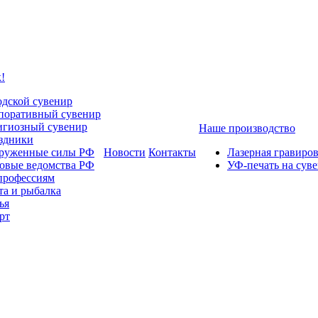
!
одской сувенир
поративный сувенир
игиозный сувенир
Наше производство
здники
руженные силы РФ
Новости
Контакты
Лазерная гравиро
овые ведомства РФ
УФ-печать на сув
профессиям
та и рыбалка
ья
рт