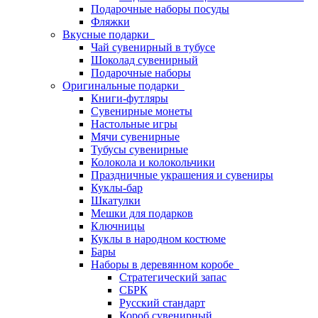
Подарочные наборы посуды
Фляжки
Вкусные подарки
Чай сувенирный в тубусе
Шоколад сувенирный
Подарочные наборы
Оригинальные подарки
Книги-футляры
Сувенирные монеты
Настольные игры
Мячи сувенирные
Тубусы сувенирные
Колокола и колокольчики
Праздничные украшения и сувениры
Куклы-бар
Шкатулки
Мешки для подарков
Ключницы
Куклы в народном костюме
Бары
Наборы в деревянном коробе
Стратегический запас
СБРК
Русский стандарт
Короб сувенирный