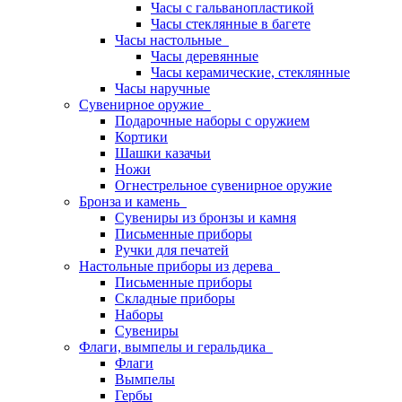
Часы с гальванопластикой
Часы стеклянные в багете
Часы настольные
Часы деревянные
Часы керамические, стеклянные
Часы наручные
Сувенирное оружие
Подарочные наборы с оружием
Кортики
Шашки казачьи
Ножи
Огнестрельное сувенирное оружие
Бронза и камень
Сувениры из бронзы и камня
Письменные приборы
Ручки для печатей
Настольные приборы из дерева
Письменные приборы
Складные приборы
Наборы
Сувениры
Флаги, вымпелы и геральдика
Флаги
Вымпелы
Гербы