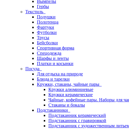
Вымпелы
Гербы
Текстиль
Подушки
Полотенца
Фартуки
Футболки
Трусы
Бейсболки
Спортивная форма
Спецодежда
Шарфы и ленты
Платки и косынки
Посуда
Для отдыха на природе
Блюда и тарелки
Кружки, стаканы, чайные пары
Кружки алюминиевые
Кружки керамические
Чайные, кофейные пары. Наборы для ча
Стаканы и бокалы
Подстаканники
Подстаканник керамический
Подстаканник c гравировкой
Подстаканник с художественным литье