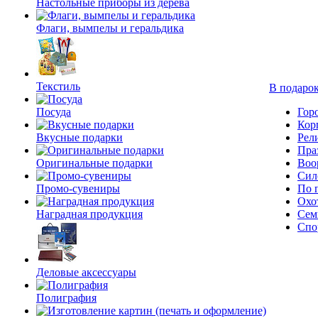
Настольные приборы из дерева
Флаги, вымпелы и геральдика
Текстиль
В подарок
Посуда
Гор
Кор
Вкусные подарки
Рел
Пра
Оригинальные подарки
Воо
Сил
Промо-сувениры
По 
Охо
Наградная продукция
Сем
Спо
Деловые аксессуары
Полиграфия