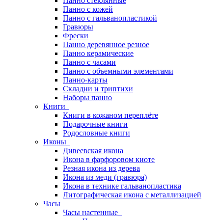
Панно стеклянные
Панно с кожей
Панно с гальванопластикой
Гравюры
Фрески
Панно деревянное резное
Панно керамические
Панно с часами
Панно с объемными элементами
Панно-карты
Складни и триптихи
Наборы панно
Книги
Книги в кожаном переплёте
Подарочные книги
Родословные книги
Иконы
Дивеевская икона
Икона в фарфоровом киоте
Резная икона из дерева
Икона из меди (гравюра)
Икона в технике гальванопластика
Литографическая икона с металлизацией
Часы
Часы настенные