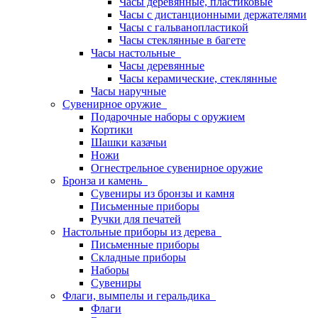
Часы деревянные, пластиковые
Часы с дистанционными держателями
Часы с гальванопластикой
Часы стеклянные в багете
Часы настольные
Часы деревянные
Часы керамические, стеклянные
Часы наручные
Сувенирное оружие
Подарочные наборы с оружием
Кортики
Шашки казачьи
Ножи
Огнестрельное сувенирное оружие
Бронза и камень
Сувениры из бронзы и камня
Письменные приборы
Ручки для печатей
Настольные приборы из дерева
Письменные приборы
Складные приборы
Наборы
Сувениры
Флаги, вымпелы и геральдика
Флаги