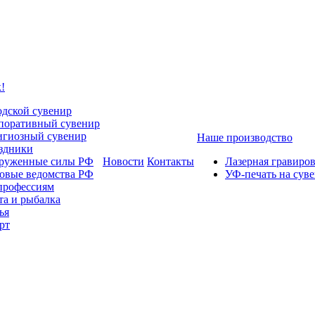
!
одской сувенир
поративный сувенир
игиозный сувенир
Наше производство
здники
руженные силы РФ
Новости
Контакты
Лазерная гравиро
овые ведомства РФ
УФ-печать на сув
профессиям
та и рыбалка
ья
рт