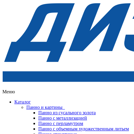
Меню
Каталог
Панно и картины
Панно из сусального золота
Панно с металлизацией
Панно с перламутром
Панно с объемным художественным литьем