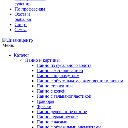
сувенир
По профессиям
Охота и
рыбалка
Спорт
Семья
Меню
Каталог
Панно и картины
Панно из сусального золота
Панно с металлизацией
Панно с перламутром
Панно с объемным художественным литьем
Панно стеклянные
Панно с кожей
Панно с гальванопластикой
Гравюры
Фрески
Панно деревянное резное
Панно керамические
Панно с часами
Панно с объемными элементами