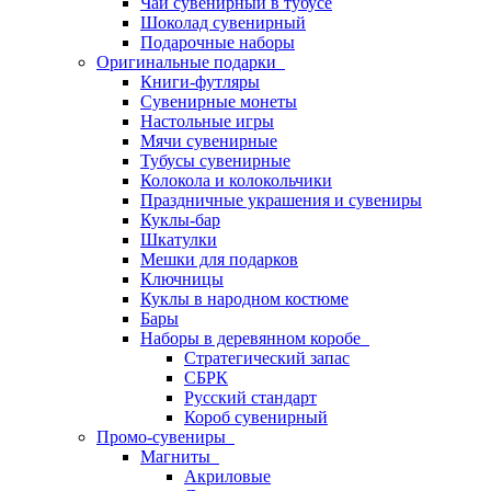
Чай сувенирный в тубусе
Шоколад сувенирный
Подарочные наборы
Оригинальные подарки
Книги-футляры
Сувенирные монеты
Настольные игры
Мячи сувенирные
Тубусы сувенирные
Колокола и колокольчики
Праздничные украшения и сувениры
Куклы-бар
Шкатулки
Мешки для подарков
Ключницы
Куклы в народном костюме
Бары
Наборы в деревянном коробе
Стратегический запас
СБРК
Русский стандарт
Короб сувенирный
Промо-сувениры
Магниты
Акриловые