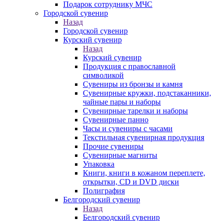
Подарок сотруднику МЧС
Городской сувенир
Назад
Городской сувенир
Курский сувенир
Назад
Курский сувенир
Продукция с православной
символикой
Сувениры из бронзы и камня
Сувенирные кружки, подстаканники,
чайные пары и наборы
Сувенирные тарелки и наборы
Сувенирные панно
Часы и сувениры с часами
Текстильная сувенирная продукция
Прочие сувениры
Сувенирные магниты
Упаковка
Книги, книги в кожаном переплете,
открытки, CD и DVD диски
Полиграфия
Белгородский сувенир
Назад
Белгородский сувенир