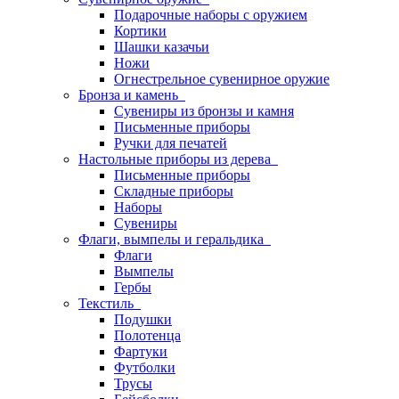
Подарочные наборы с оружием
Кортики
Шашки казачьи
Ножи
Огнестрельное сувенирное оружие
Бронза и камень
Сувениры из бронзы и камня
Письменные приборы
Ручки для печатей
Настольные приборы из дерева
Письменные приборы
Складные приборы
Наборы
Сувениры
Флаги, вымпелы и геральдика
Флаги
Вымпелы
Гербы
Текстиль
Подушки
Полотенца
Фартуки
Футболки
Трусы