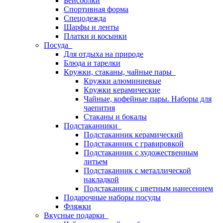
Бейсболки
Спортивная форма
Спецодежда
Шарфы и ленты
Платки и косынки
Посуда
Для отдыха на природе
Блюда и тарелки
Кружки, стаканы, чайные пары
Кружки алюминиевые
Кружки керамические
Чайные, кофейные пары. Наборы для
чаепития
Стаканы и бокалы
Подстаканники
Подстаканник керамический
Подстаканник c гравировкой
Подстаканник с художественным
литьем
Подстаканник с металлической
накладкой
Подстаканник с цветным нанесением
Подарочные наборы посуды
Фляжки
Вкусные подарки