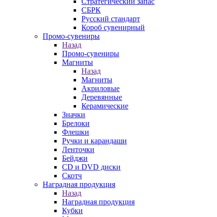
Стратегический запас
СБРК
Русский стандарт
Короб сувенирный
Промо-сувениры
Назад
Промо-сувениры
Магниты
Назад
Магниты
Акриловые
Деревянные
Керамические
Значки
Брелоки
Флешки
Ручки и карандаши
Ленточки
Бейджи
CD и DVD диски
Скотч
Наградная продукция
Назад
Наградная продукция
Кубки