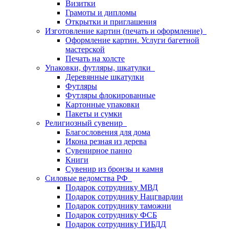
Визитки
Грамоты и дипломы
Открытки и приглашения
Изготовление картин (печать и оформление)
Оформление картин. Услуги багетной
мастерской
Печать на холсте
Упаковки, футляры, шкатулки
Деревянные шкатулки
Футляры
Футляры флокированные
Картонные упаковки
Пакеты и сумки
Религиозный сувенир
Благословения для дома
Икона резная из дерева
Сувенирное панно
Книги
Сувенир из бронзы и камня
Силовые ведомства РФ
Подарок сотруднику МВД
Подарок сотруднику Нацгвардии
Подарок сотруднику таможни
Подарок сотруднику ФСБ
Подарок сотруднику ГИБДД