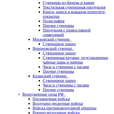
Сувениры из бронзы и камня
Текстильная сувенирная продукция
Книги, книги в кожаном переплете,
открытки
Полиграфия
Прочие сувениры
Продукция с православной
символикой
Московский сувенир
Сувенирное панно
Воронежский сувенир
Сувенирное панно
Сувенирные кружки, подстаканники,
чайные пары и наборы
Часы и сувениры с часами
Прочие сувениры
Казанский сувенир
Сувенирное панно
Часы и сувениры с часами
Прочие сувениры
Вооруженные силы РФ
Пограничные войска
Воздушно-десантные войска
Войска противовоздушной обороны
Военно-воздушные войска