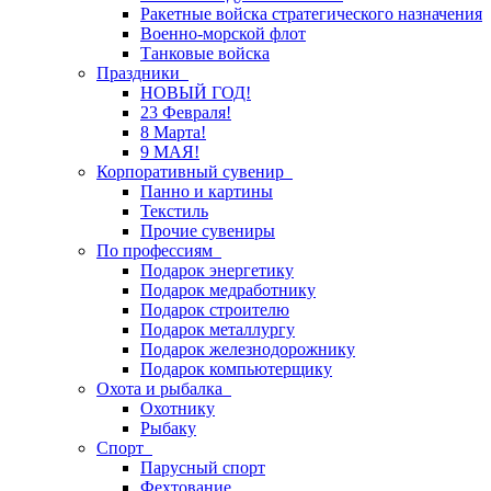
Ракетные войска стратегического назначения
Военно-морской флот
Танковые войска
Праздники
НОВЫЙ ГОД!
23 Февраля!
8 Марта!
9 МАЯ!
Корпоративный сувенир
Панно и картины
Текстиль
Прочие сувениры
По профессиям
Подарок энергетику
Подарок медработнику
Подарок строителю
Подарок металлургу
Подарок железнодорожнику
Подарок компьютерщику
Охота и рыбалка
Охотнику
Рыбаку
Спорт
Парусный спорт
Фехтование