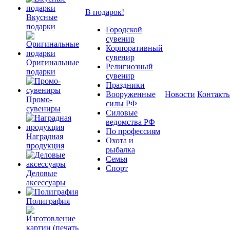
В подарок!
Вкусные
подарки
Городской
сувенир
Корпоративный
сувенир
Оригинальные
Религиозный
подарки
сувенир
Праздники
Вооруженные
Новости
Контакт
Промо-
силы РФ
сувениры
Силовые
ведомства РФ
По профессиям
Наградная
Охота и
продукция
рыбалка
Семья
Спорт
Деловые
аксессуары
Полиграфия