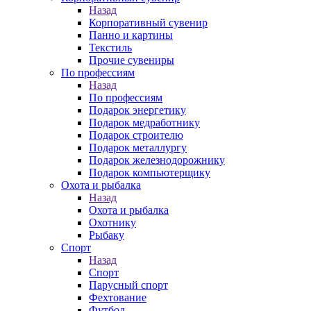
Назад
Корпоративный сувенир
Панно и картины
Текстиль
Прочие сувениры
По профессиям
Назад
По профессиям
Подарок энергетику
Подарок медработнику
Подарок строителю
Подарок металлургу
Подарок железнодорожнику
Подарок компьютерщику
Охота и рыбалка
Назад
Охота и рыбалка
Охотнику
Рыбаку
Спорт
Назад
Спорт
Парусный спорт
Фехтование
Футбол