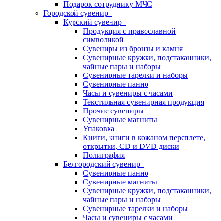
Подарок сотруднику МЧС
Городской сувенир
Курский сувенир
Продукция с православной
символикой
Сувениры из бронзы и камня
Сувенирные кружки, подстаканники,
чайные пары и наборы
Сувенирные тарелки и наборы
Сувенирные панно
Часы и сувениры с часами
Текстильная сувенирная продукция
Прочие сувениры
Сувенирные магниты
Упаковка
Книги, книги в кожаном переплете,
открытки, CD и DVD диски
Полиграфия
Белгородский сувенир
Сувенирные панно
Сувенирные магниты
Сувенирные кружки, подстаканники,
чайные пары и наборы
Сувенирные тарелки и наборы
Часы и сувениры с часами