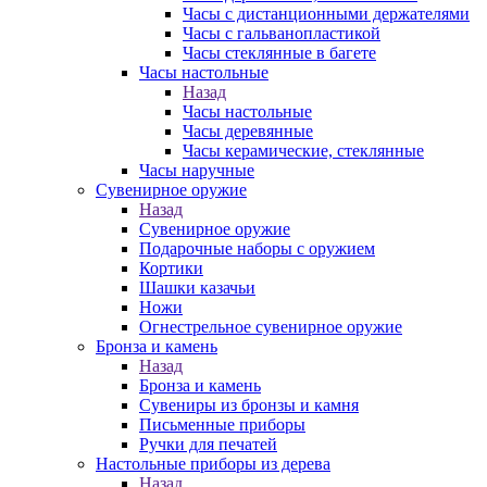
Часы с дистанционными держателями
Часы с гальванопластикой
Часы стеклянные в багете
Часы настольные
Назад
Часы настольные
Часы деревянные
Часы керамические, стеклянные
Часы наручные
Сувенирное оружие
Назад
Сувенирное оружие
Подарочные наборы с оружием
Кортики
Шашки казачьи
Ножи
Огнестрельное сувенирное оружие
Бронза и камень
Назад
Бронза и камень
Сувениры из бронзы и камня
Письменные приборы
Ручки для печатей
Настольные приборы из дерева
Назад