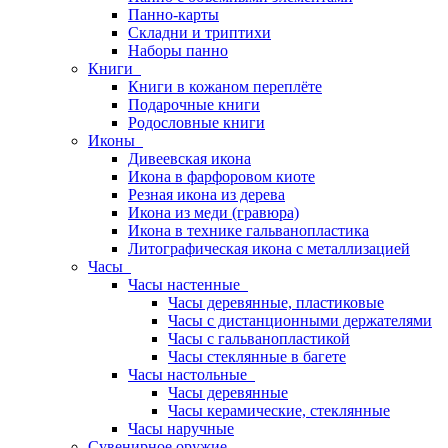
Панно-карты
Складни и триптихи
Наборы панно
Книги
Книги в кожаном переплёте
Подарочные книги
Родословные книги
Иконы
Дивеевская икона
Икона в фарфоровом киоте
Резная икона из дерева
Икона из меди (гравюра)
Икона в технике гальванопластика
Литографическая икона с металлизацией
Часы
Часы настенные
Часы деревянные, пластиковые
Часы с дистанционными держателями
Часы с гальванопластикой
Часы стеклянные в багете
Часы настольные
Часы деревянные
Часы керамические, стеклянные
Часы наручные
Сувенирное оружие