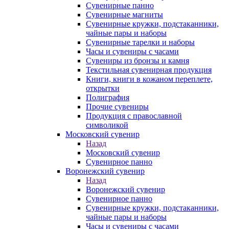
Сувенирные панно
Сувенирные магниты
Сувенирные кружки, подстаканники,
чайные пары и наборы
Сувенирные тарелки и наборы
Часы и сувениры с часами
Сувениры из бронзы и камня
Текстильная сувенирная продукция
Книги, книги в кожаном переплете,
открытки
Полиграфия
Прочие сувениры
Продукция с православной
символикой
Московский сувенир
Назад
Московский сувенир
Сувенирное панно
Воронежский сувенир
Назад
Воронежский сувенир
Сувенирное панно
Сувенирные кружки, подстаканники,
чайные пары и наборы
Часы и сувениры с часами