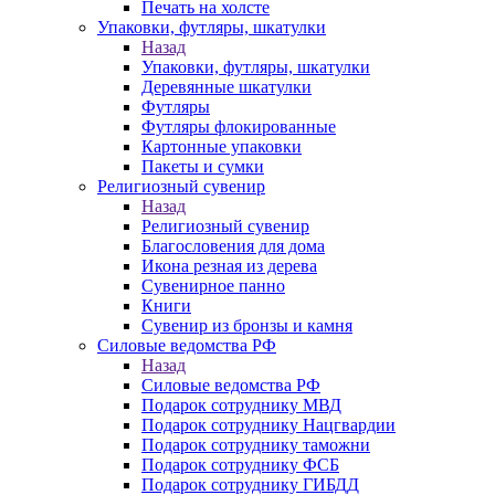
Печать на холсте
Упаковки, футляры, шкатулки
Назад
Упаковки, футляры, шкатулки
Деревянные шкатулки
Футляры
Футляры флокированные
Картонные упаковки
Пакеты и сумки
Религиозный сувенир
Назад
Религиозный сувенир
Благословения для дома
Икона резная из дерева
Сувенирное панно
Книги
Сувенир из бронзы и камня
Силовые ведомства РФ
Назад
Силовые ведомства РФ
Подарок сотруднику МВД
Подарок сотруднику Нацгвардии
Подарок сотруднику таможни
Подарок сотруднику ФСБ
Подарок сотруднику ГИБДД