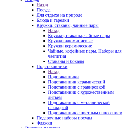
Назад
Посуда
Для отдыха на природе
Блюда и тарелки
Кружки, стаканы, чайные пары
Назад
Кружки, стаканы, чайные пары
Кружки алюминиевые
Кружки керамические
Чайные, кофейные пары. Наборы для
чаепития
Стаканы и бокалы
Подстаканники
Назад
Подстаканники
Подстаканник керамический
Подстаканник c гравировкой
Подстаканник с художественным
литьем
Подстаканник с металлической
накладкой
Подстаканник с цветным нанесением
Подарочные наборы посуды
Фляжки