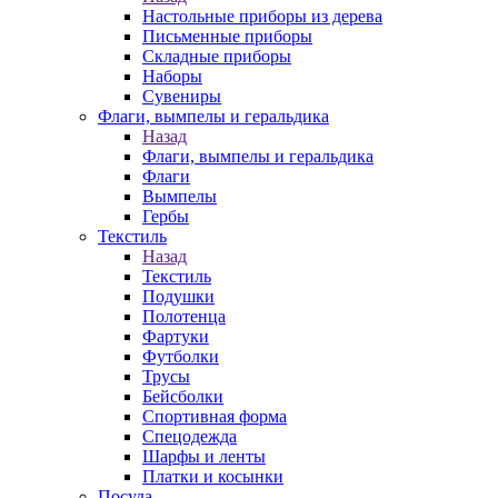
Настольные приборы из дерева
Письменные приборы
Складные приборы
Наборы
Сувениры
Флаги, вымпелы и геральдика
Назад
Флаги, вымпелы и геральдика
Флаги
Вымпелы
Гербы
Текстиль
Назад
Текстиль
Подушки
Полотенца
Фартуки
Футболки
Трусы
Бейсболки
Спортивная форма
Спецодежда
Шарфы и ленты
Платки и косынки
Посуда