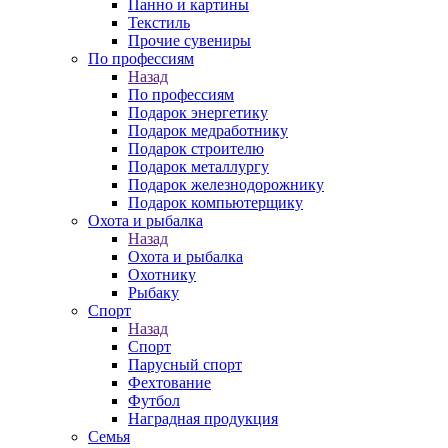
Панно и картины
Текстиль
Прочие сувениры
По профессиям
Назад
По профессиям
Подарок энергетику
Подарок медработнику
Подарок строителю
Подарок металлургу
Подарок железнодорожнику
Подарок компьютерщику
Охота и рыбалка
Назад
Охота и рыбалка
Охотнику
Рыбаку
Спорт
Назад
Спорт
Парусный спорт
Фехтование
Футбол
Наградная продукция
Семья