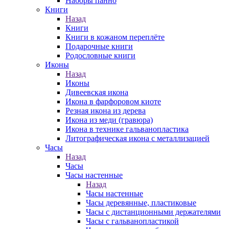
Наборы панно
Книги
Назад
Книги
Книги в кожаном переплёте
Подарочные книги
Родословные книги
Иконы
Назад
Иконы
Дивеевская икона
Икона в фарфоровом киоте
Резная икона из дерева
Икона из меди (гравюра)
Икона в технике гальванопластика
Литографическая икона с металлизацией
Часы
Назад
Часы
Часы настенные
Назад
Часы настенные
Часы деревянные, пластиковые
Часы с дистанционными держателями
Часы с гальванопластикой