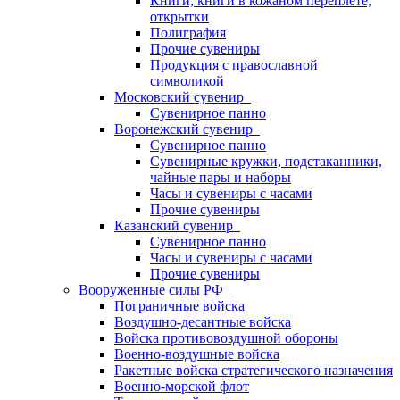
Книги, книги в кожаном переплете,
открытки
Полиграфия
Прочие сувениры
Продукция с православной
символикой
Московский сувенир
Сувенирное панно
Воронежский сувенир
Сувенирное панно
Сувенирные кружки, подстаканники,
чайные пары и наборы
Часы и сувениры с часами
Прочие сувениры
Казанский сувенир
Сувенирное панно
Часы и сувениры с часами
Прочие сувениры
Вооруженные силы РФ
Пограничные войска
Воздушно-десантные войска
Войска противовоздушной обороны
Военно-воздушные войска
Ракетные войска стратегического назначения
Военно-морской флот