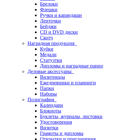
Брелоки
Флешки
Ручки и карандаши
Ленточки
Бейджи
CD и DVD диски
Скотч
Наградная продукция
Кубки
Медали
Статуэтки
Дипломы и наградные панно
Деловые аксессуары
Визитницы
Ежедневники и планинги
Папки
Наборы
Полиграфия
Календари
Блокноты
Буклеты, журналы, листовки
Удостоверения
Визитки
Грамоты и дипломы
Открытки и приглашения