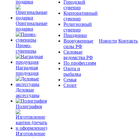
подарки
Городской
сувенир
Корпоративный
сувенир
Оригинальные
Религиозный
подарки
сувенир
Праздники
Вооруженные
Новости
Контакт
Промо-
силы РФ
сувениры
Силовые
ведомства РФ
По профессиям
Наградная
Охота и
продукция
рыбалка
Семья
Спорт
Деловые
аксессуары
Полиграфия
Изготовление