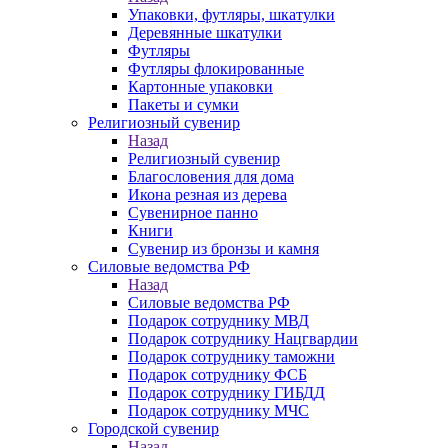
Упаковки, футляры, шкатулки
Деревянные шкатулки
Футляры
Футляры флокированные
Картонные упаковки
Пакеты и сумки
Религиозный сувенир
Назад
Религиозный сувенир
Благословения для дома
Икона резная из дерева
Сувенирное панно
Книги
Сувенир из бронзы и камня
Силовые ведомства РФ
Назад
Силовые ведомства РФ
Подарок сотруднику МВД
Подарок сотруднику Нацгвардии
Подарок сотруднику таможни
Подарок сотруднику ФСБ
Подарок сотруднику ГИБДД
Подарок сотруднику МЧС
Городской сувенир
Назад