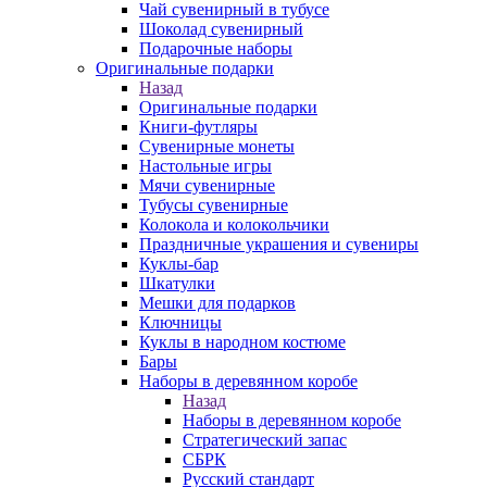
Чай сувенирный в тубусе
Шоколад сувенирный
Подарочные наборы
Оригинальные подарки
Назад
Оригинальные подарки
Книги-футляры
Сувенирные монеты
Настольные игры
Мячи сувенирные
Тубусы сувенирные
Колокола и колокольчики
Праздничные украшения и сувениры
Куклы-бар
Шкатулки
Мешки для подарков
Ключницы
Куклы в народном костюме
Бары
Наборы в деревянном коробе
Назад
Наборы в деревянном коробе
Стратегический запас
СБРК
Русский стандарт