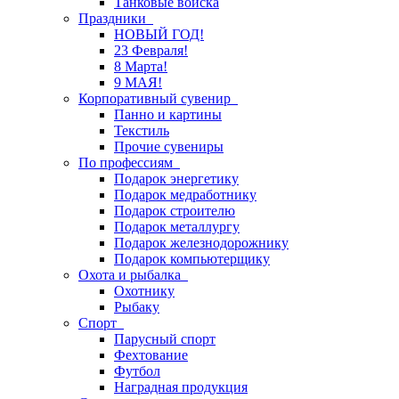
Танковые войска
Праздники
НОВЫЙ ГОД!
23 Февраля!
8 Марта!
9 МАЯ!
Корпоративный сувенир
Панно и картины
Текстиль
Прочие сувениры
По профессиям
Подарок энергетику
Подарок медработнику
Подарок строителю
Подарок металлургу
Подарок железнодорожнику
Подарок компьютерщику
Охота и рыбалка
Охотнику
Рыбаку
Спорт
Парусный спорт
Фехтование
Футбол
Наградная продукция