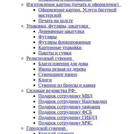
Изготовление картин (печать и оформление)
Оформление картин. Услуги багетной
мастерской
Печать на холсте
Упаковки, футляры, шкатулки
Деревянные шкатулки
Футляры
Футляры флокированные
Картонные упаковки
Пакеты и сумки
Религиозный сувенир
Благословения для дома
Икона резная из дерева
Сувенирное панно
Книги
Сувенир из бронзы и камня
Силовые ведомства РФ
Подарок сотруднику МВД
Подарок сотруднику Нацгвардии
Подарок сотруднику таможни
Подарок сотруднику ФСБ
Подарок сотруднику ГИБДД
Подарок сотруднику МЧС
Городской сувенир
Курский сувенир