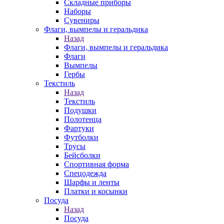
Складные приборы
Наборы
Сувениры
Флаги, вымпелы и геральдика
Назад
Флаги, вымпелы и геральдика
Флаги
Вымпелы
Гербы
Текстиль
Назад
Текстиль
Подушки
Полотенца
Фартуки
Футболки
Трусы
Бейсболки
Спортивная форма
Спецодежда
Шарфы и ленты
Платки и косынки
Посуда
Назад
Посуда