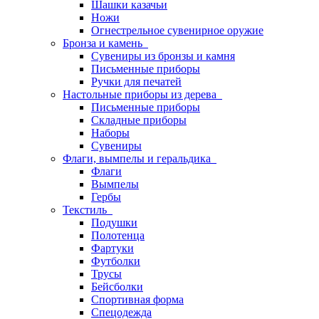
Шашки казачьи
Ножи
Огнестрельное сувенирное оружие
Бронза и камень
Сувениры из бронзы и камня
Письменные приборы
Ручки для печатей
Настольные приборы из дерева
Письменные приборы
Складные приборы
Наборы
Сувениры
Флаги, вымпелы и геральдика
Флаги
Вымпелы
Гербы
Текстиль
Подушки
Полотенца
Фартуки
Футболки
Трусы
Бейсболки
Спортивная форма
Спецодежда