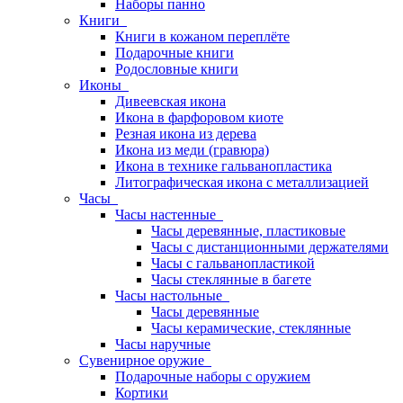
Наборы панно
Книги
Книги в кожаном переплёте
Подарочные книги
Родословные книги
Иконы
Дивеевская икона
Икона в фарфоровом киоте
Резная икона из дерева
Икона из меди (гравюра)
Икона в технике гальванопластика
Литографическая икона с металлизацией
Часы
Часы настенные
Часы деревянные, пластиковые
Часы с дистанционными держателями
Часы с гальванопластикой
Часы стеклянные в багете
Часы настольные
Часы деревянные
Часы керамические, стеклянные
Часы наручные
Сувенирное оружие
Подарочные наборы с оружием
Кортики