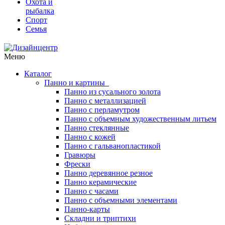
Охота и
рыбалка
Спорт
Семья
Меню
Каталог
Панно и картины
Панно из сусального золота
Панно с металлизацией
Панно с перламутром
Панно с объемным художественным литьем
Панно стеклянные
Панно с кожей
Панно с гальванопластикой
Гравюры
Фрески
Панно деревянное резное
Панно керамические
Панно с часами
Панно с объемными элементами
Панно-карты
Складни и триптихи