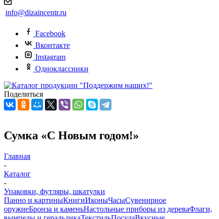
info@dizaincentr.ru
Facebook
Вконтакте
Instagram
Одноклассники
Поделиться
Сумка «С Новым годом!»
Главная
-
Каталог
-
Упаковки, футляры, шкатулки
Панно и картины
Книги
Иконы
Часы
Сувенирное
оружие
Бронза и камень
Настольные приборы из дерева
Флаги,
вымпелы и геральдика
Текстиль
Посуда
Вкусные