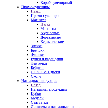
Короб сувенирный
Промо-сувениры
Назад
Промо-сувениры
Магниты
Назад
Магниты
Акриловые
Деревянные
Керамические
Значки
Брелоки
Флешки
Ручки и карандаши
Ленточки
Бейджи
CD и DVD диски
Скотч
Наградная продукция
Назад
Наградная продукция
Кубки
Медали
Статуэтки
Дипломы и наградные панно