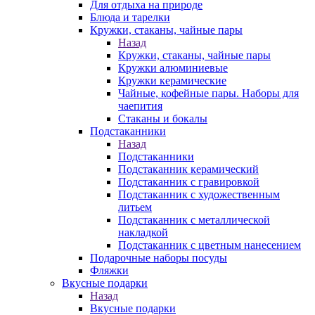
Для отдыха на природе
Блюда и тарелки
Кружки, стаканы, чайные пары
Назад
Кружки, стаканы, чайные пары
Кружки алюминиевые
Кружки керамические
Чайные, кофейные пары. Наборы для
чаепития
Стаканы и бокалы
Подстаканники
Назад
Подстаканники
Подстаканник керамический
Подстаканник c гравировкой
Подстаканник с художественным
литьем
Подстаканник с металлической
накладкой
Подстаканник с цветным нанесением
Подарочные наборы посуды
Фляжки
Вкусные подарки
Назад
Вкусные подарки