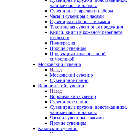
Сувенирные кружки, подстаканники,
чайные пары и наборы
Сувенирные тарелки и наборы
Часы и сувениры с часами
Сувениры из бронзы и камня
Текстильная сувенирная продукция
Книги, книги в кожаном переплете,
открытки
Полиграфия
Прочие сувениры
Продукция с православной
символикой
Московский сувенир
Назад
Московский сувенир
Сувенирное панно
Воронежский сувенир
Назад
Воронежский сувенир
Сувенирное панно
Сувенирные кружки, подстаканники,
чайные пары и наборы
Часы и сувениры с часами
Прочие сувениры
Казанский сувенир