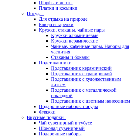
Шарфы и ленты
Платки и косынки
Посуда
Для отдыха на природе
Блюда и тарелки
Кружки, стаканы, чайные пары
Кружки алюминиевые
Кружки керамические
Чайные, кофейные пары. Наборы для
чаепития
Стаканы и бокалы
Подстаканники
Подстаканник керамический
Подстаканник c гравировкой
Подстаканник с художественным
литьем
Подстаканник с металлической
накладкой
Подстаканник с цветным нанесением
Подарочные наборы посуды
Фляжки
Вкусные подарки
Чай сувенирный в тубусе
Шоколад сувенирный
Подарочные наборы