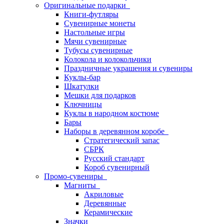
Оригинальные подарки
Книги-футляры
Сувенирные монеты
Настольные игры
Мячи сувенирные
Тубусы сувенирные
Колокола и колокольчики
Праздничные украшения и сувениры
Куклы-бар
Шкатулки
Мешки для подарков
Ключницы
Куклы в народном костюме
Бары
Наборы в деревянном коробе
Стратегический запас
СБРК
Русский стандарт
Короб сувенирный
Промо-сувениры
Магниты
Акриловые
Деревянные
Керамические
Значки