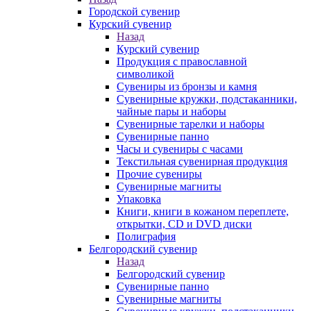
Городской сувенир
Курский сувенир
Назад
Курский сувенир
Продукция с православной
символикой
Сувениры из бронзы и камня
Сувенирные кружки, подстаканники,
чайные пары и наборы
Сувенирные тарелки и наборы
Сувенирные панно
Часы и сувениры с часами
Текстильная сувенирная продукция
Прочие сувениры
Сувенирные магниты
Упаковка
Книги, книги в кожаном переплете,
открытки, CD и DVD диски
Полиграфия
Белгородский сувенир
Назад
Белгородский сувенир
Сувенирные панно
Сувенирные магниты